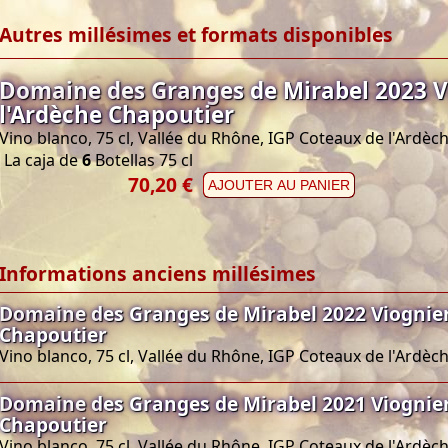
Autres millésimes et formats disponibles
Domaine des Granges de Mirabel 2023 V
l'Ardèche Chapoutier
Vino blanco, 75 cl, Vallée du Rhône, IGP Coteaux de l'Ardèc
La caja de
6
Botellas 75 cl
70,20 €
AJOUTER AU PANIER
Informations anciens millésimes
Domaine des Granges de Mirabel 2022 Viognier
Chapoutier
Vino blanco, 75 cl, Vallée du Rhône, IGP Coteaux de l'Ardèc
Domaine des Granges de Mirabel 2021 Viognier
Chapoutier
Vino blanco, 75 cl, Vallée du Rhône, IGP Coteaux de l'Ardèc