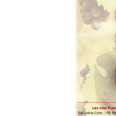
Les vins fran
IVA Intra-Com. : FR 6