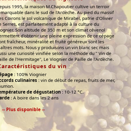
epuis 1995, la maison M.Chapoutier cultive un terroir
emarquable dans le sud de l'Ardèche. Au pied du massif
es Coirons le sol volcanique de Mirabel, patrie d'Olivier
e Serres, est parfaitement adapté à la culture du
iognier. Son altitude de 350 m et son climat cévenol
ermettent d'obtenir une pleine expression de ce cépage
ont fraîcheur, minéralité et fruité généreux sont les
aîtres mots. Nous y produisons un vin blanc sec mais
ussi une curiosité vinifiée selon la méthode du " Vin de
aille de l'Hermitage", Le Viognier de Paille de l'Ardèche.
Caractéristiques du vin
épage
: 100% Viognier
ccords culinaires
: vin de début de repas, fruits de mer,
aumon.
empérature de dégustation
: 10-12 °C.
arde
: A boire dans les 2 ans
-- Plus disponible --