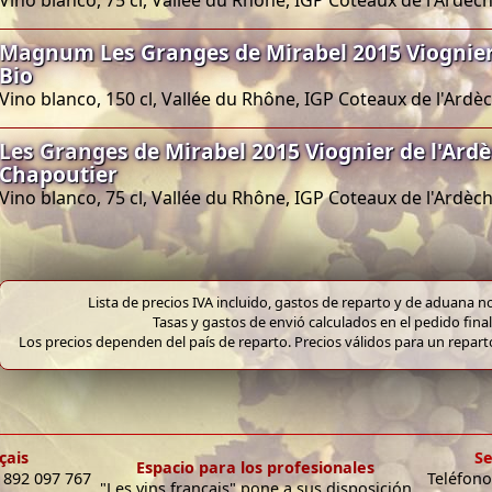
Vino blanco, 75 cl, Vallée du Rhône, IGP Coteaux de l'Ardèc
Magnum Les Granges de Mirabel 2015 Viognier
Bio
Vino blanco, 150 cl, Vallée du Rhône, IGP Coteaux de l'Ardè
Les Granges de Mirabel 2015 Viognier de l'Ard
Chapoutier
Vino blanco, 75 cl, Vallée du Rhône, IGP Coteaux de l'Ardèc
Lista de precios IVA incluido, gastos de reparto y de aduana no
Tasas y gastos de envió calculados en el pedido final
Los precios dependen del país de reparto. Precios válidos para un repar
çais
Se
Espacio para los profesionales
9 892 097 767
Teléfono
"Les vins français" pone a sus disposición