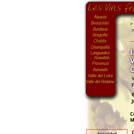
>
V
l
G
C
M
Seguridad