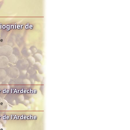
iognier de
he
 de l'Ardèche
he
 de l'Ardèche
he