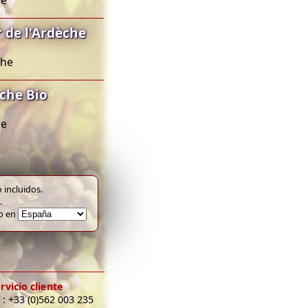
he
 de l'Ardèche
che
èche Bio
he
 incluidos.
.
to en
rvicio cliente
 : +33 (0)562 003 235