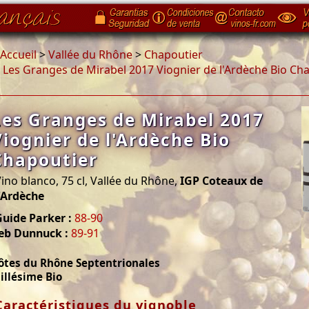
Accueil
>
Vallée du Rhône
>
Chapoutier
>
Les Granges de Mirabel 2017 Viognier de l'Ardèche Bio Ch
Les Granges de Mirabel 2017
Viognier de l'Ardèche Bio
Chapoutier
ino blanco, 75 cl, Vallée du Rhône,
IGP Coteaux de
'Ardèche
uide Parker :
88-90
Jeb Dunnuck :
89-91
ôtes du Rhône Septentrionales
illésime Bio
Caractéristiques du vignoble