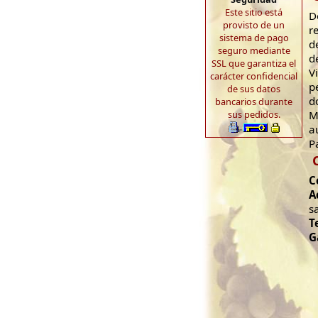
Este sitio está
D
provisto de un
r
sistema de pago
d
seguro mediante
d
SSL que garantiza el
V
carácter confidencial
p
de sus datos
d
bancarios durante
sus pedidos.
M
a
P
C
A
s
T
G