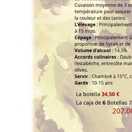
Cuvaison moyenne de 3 s
température pour assurer 
la couleur et des tanins.
L'élevage
: Principalemen
à 15 mois.
Cépage
: Principalement G
proportion de Syrah et de
Volume d'alcool
: 14,5%
Accords culinaires
: Daube
l'escabèche, entrecôte mar
olives.
Servir
: Chambré à 15°C, 
Garde
: 10-15 ans
La botella
34,50 €
La caja de
6
Botellas 7
207,0