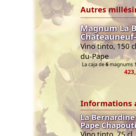
Autres millés
Magnum La B
Châteauneuf-
Vino tinto, 150 
du-Pape
La caja de
6
magnums 1
423,
Informations 
La Bernardine
Pape Chapout
Vino tinto, 75 c