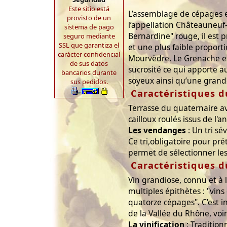
Este sitio está
L’assemblage de cépages e
provisto de un
l’appellation Châteauneuf
sistema de pago
Bernardine" rouge, il est
seguro mediante
SSL que garantiza el
et une plus faible proport
carácter confidencial
Mourvèdre. Le Grenache e
de sus datos
sucrosité ce qui apporte au
bancarios durante
soyeux ainsi qu’une grande
sus pedidos.
Caractéristiques d
Terrasse du quaternaire a
cailloux roulés issus de l'a
Les vendanges
: Un tri sé
Ce tri,obligatoire pour pré
permet de sélectionner le
Caractéristiques d
Vin grandiose, connu et à l
multiples épithètes : "vins
quatorze cépages". C'est 
de la Vallée du Rhône, voir
La vinification
: Tradition