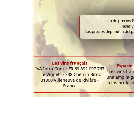
Lista de precios 
Tasas y
Los precios dependen del pa
Les vins français
Espacio 
IVA Intra-Com. : FR 69 892 097 767
"Les vins fra
"Le Vignet" - 338 Chemin Biroc
una amplia g
31800 Villeneuve de Rivière -
a los profesi
France