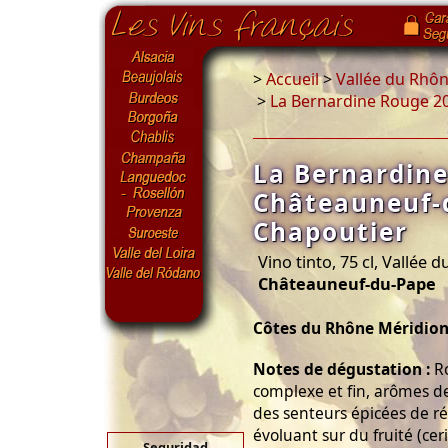
>
Accueil
>
Vallée du Rhô
>
La Bernardine Rouge 2
La Bernardin
Châteauneuf-
Chapoutier
Vino tinto, 75 cl, Vallée 
Châteauneuf-du-Pape
Côtes du Rhône Méridion
Notes de dégustation :
Ro
complexe et fin, arômes d
des senteurs épicées de rég
évoluant sur du fruité (ceri
Seguridad