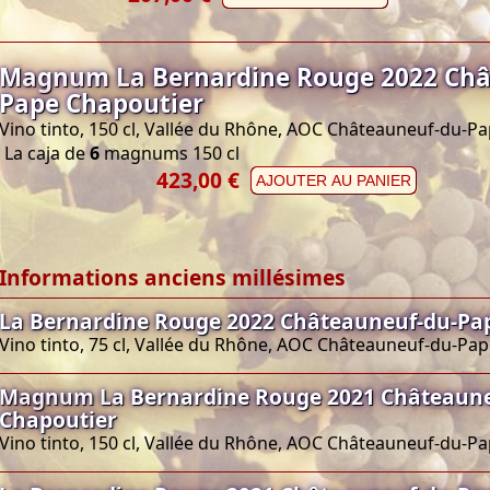
Magnum La Bernardine Rouge 2022 Châ
Pape Chapoutier
Vino tinto, 150 cl, Vallée du Rhône, AOC Châteauneuf-du-P
La caja de
6
magnums 150 cl
423,00 €
AJOUTER AU PANIER
Informations anciens millésimes
La Bernardine Rouge 2022 Châteauneuf-du-Pa
Vino tinto, 75 cl, Vallée du Rhône, AOC Châteauneuf-du-Pa
Magnum La Bernardine Rouge 2021 Châteaune
Chapoutier
Vino tinto, 150 cl, Vallée du Rhône, AOC Châteauneuf-du-P