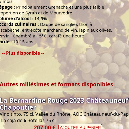
5 mois.
épage
: Principalement Grenache et une plus faible
roportion de Syrah et de Mourvèdre.
olume d'alcool
: 14,5%
ccords culinaires
: Daube de sanglier, thon à
'escabèche, entrecôte marchand de vin, lapin aux olives.
ervir
: Chambré à 15°C, carafé une heure
arde
: 10-15 ans
-- Plus disponible --
Autres millésimes et formats disponibles
La Bernardine Rouge 2023 Châteauneuf
Chapoutier
Vino tinto, 75 cl, Vallée du Rhône, AOC Châteauneuf-du-Pa
La caja de
6
Botellas 75 cl
207,00 €
AJOUTER AU PANIER