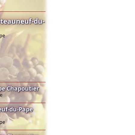
teauneuf-du-
ape
pe Chapoutier
pe
uf-du-Pape
ape