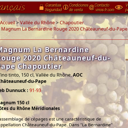
Accueil
>
Vallée du Rhône
>
Chapoutier
>
Magnum La Bernardine Rouge 2020 Châteauneuf-du-Pape
Magnum La Bernardine
Rouge 2020 Châteauneuf-du-
Pape Chapoutier
ino tinto, 150 cl, Vallée du Rhône,
AOC
Châteauneuf-du-Pape
Jeb Dunnuck :
91-93
agnum 150 cl
ôtes du Rhône Méridionales
’assemblage de cépages est une caractéristique de
’appellation Châteauneuf-du-Pape. Dans "La Bernardine"