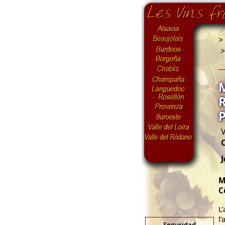
>
V
M
C
L
l
Seguridad