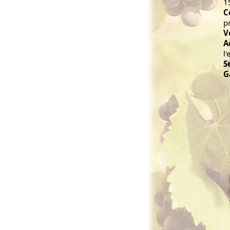
1
C
p
V
A
l
S
G