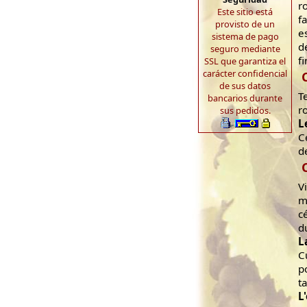
r
Este sitio está
f
provisto de un
e
sistema de pago
d
seguro mediante
f
SSL que garantiza el
carácter confidencial
de sus datos
T
bancarios durante
r
sus pedidos.
L
C
d
V
m
c
d
L
C
p
t
L