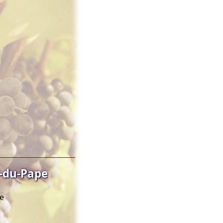
-du-Pape
pe