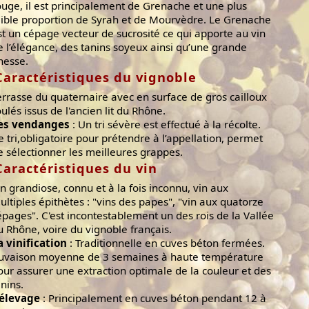
ouge, il est principalement de Grenache et une plus
aible proportion de Syrah et de Mourvèdre. Le Grenache
st un cépage vecteur de sucrosité ce qui apporte au vin
e l’élégance, des tanins soyeux ainsi qu’une grande
inesse.
Caractéristiques du vignoble
errasse du quaternaire avec en surface de gros cailloux
oulés issus de l'ancien lit du Rhône.
es vendanges
: Un tri sévère est effectué à la récolte.
e tri,obligatoire pour prétendre à l’appellation, permet
e sélectionner les meilleures grappes.
Caractéristiques du vin
in grandiose, connu et à la fois inconnu, vin aux
ultiples épithètes : "vins des papes", "vin aux quatorze
épages". C'est incontestablement un des rois de la Vallée
u Rhône, voire du vignoble français.
a vinification
: Traditionnelle en cuves béton fermées.
uvaison moyenne de 3 semaines à haute température
our assurer une extraction optimale de la couleur et des
anins.
'élevage
: Principalement en cuves béton pendant 12 à