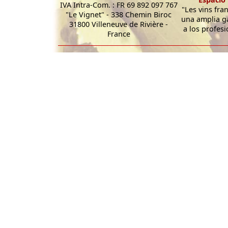
IVA Intra-Com. : FR 69 892 097 767
"Les vins fra
"Le Vignet" - 338 Chemin Biroc
una amplia g
31800 Villeneuve de Rivière -
a los profesi
France