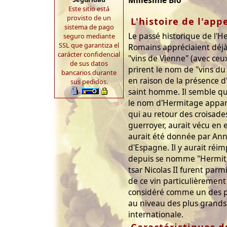
Millésime Bio
Este sitio está
provisto de un
L'histoire de l'app
sistema de pago
Le passé historique de l'H
seguro mediante
SSL que garantiza el
Romains appréciaient déjà
carácter confidencial
"vins de Vienne" (avec ceux
de sus datos
prirent le nom de "vins du
bancarios durante
en raison de la présence d
sus pedidos.
saint homme. Il semble qu
le nom d'Hermitage apparu
qui au retour des croisades 
guerroyer, aurait vécu en er
aurait été donnée par Anne
d'Espagne. Il y aurait réi
depuis se nomme "Hermit
tsar Nicolas II furent par
de ce vin particulièrement
considéré comme un des pl
au niveau des plus grands 
internationale.