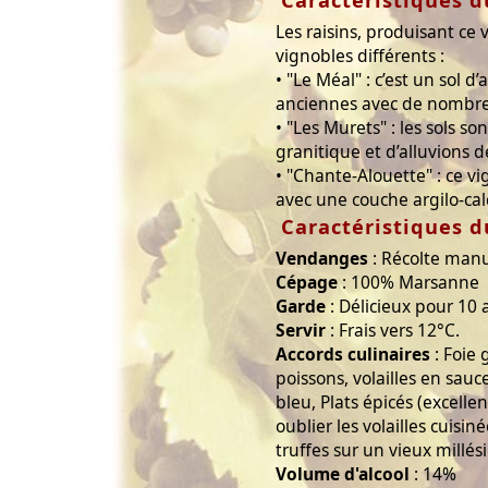
Caractéristiques d
Les raisins, produisant ce 
vignobles différents :
• "Le Méal" : c’est un sol d’
anciennes avec de nombre
• "Les Murets" : les sols so
granitique et d’alluvions
• "Chante-Alouette" : ce v
avec une couche argilo-cal
Caractéristiques d
Vendanges
: Récolte manu
Cépage
: 100% Marsanne
Garde
: Délicieux pour 10 
Servir
: Frais vers 12°C.
Accords culinaires
: Foie 
poissons, volailles en sau
bleu, Plats épicés (excellen
oublier les volailles cuis
truffes sur un vieux millés
Volume d'alcool
: 14%