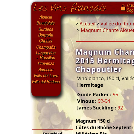
>
Accueil
>
Vallée du Rhô
>
Magnum Chante Alouett
Magnum Chant
2015 Hermita
Chapoutier
Vino blanco, 150 cl, Vall
Hermitage
Guide Parker :
95
Vinous :
92-94
James Suckling :
92
Magnum 150 cl
Côtes du Rhône Septentr
Seguridad