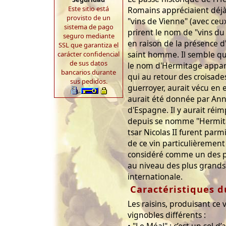
Este sitio está
Romains appréciaient déjà
provisto de un
"vins de Vienne" (avec ceux
sistema de pago
prirent le nom de "vins du
seguro mediante
en raison de la présence d
SSL que garantiza el
saint homme. Il semble qu
carácter confidencial
de sus datos
le nom d'Hermitage apparu
bancarios durante
qui au retour des croisades 
sus pedidos.
guerroyer, aurait vécu en er
aurait été donnée par Anne
d'Espagne. Il y aurait réi
depuis se nomme "Hermit
tsar Nicolas II furent par
de ce vin particulièrement
considéré comme un des pl
au niveau des plus grands 
internationale.
Caractéristiques d
Les raisins, produisant ce 
vignobles différents :