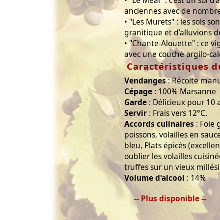
• "Le Méal" : c’est un sol d’
anciennes avec de nombre
• "Les Murets" : les sols so
granitique et d’alluvions
• "Chante-Alouette" : ce v
avec une couche argilo-cal
Caractéristiques d
Vendanges
: Récolte manu
Cépage
: 100% Marsanne
Garde
: Délicieux pour 10 
Servir
: Frais vers 12°C.
Accords culinaires
: Foie 
poissons, volailles en sau
bleu, Plats épicés (excellen
oublier les volailles cuis
truffes sur un vieux millés
Volume d'alcool
: 14%
-- Plus disponible --