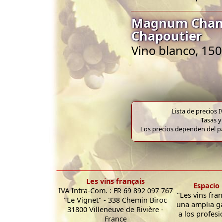
Magnum Chant
Chapoutier
Vino blanco, 150
Lista de precios 
Tasas y
Los precios dependen del pa
Les vins français
Espacio 
IVA Intra-Com. : FR 69 892 097 767
"Les vins fra
"Le Vignet" - 338 Chemin Biroc
una amplia g
31800 Villeneuve de Rivière -
a los profesi
France