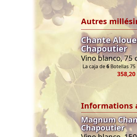
Autres millés
Chante Aloue
Chapoutier
Vino blanco, 75 
La caja de
6
Botellas 75 
358,20
Informations 
Magnum Chant
Chapoutier
Vino blanco, 150