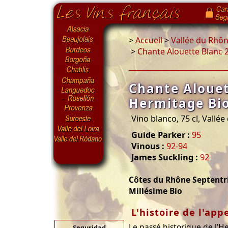
>
Accueil
>
Vallée du Rhô
>
Chante Alouette Blanc 
Chante Alouet
Hermitage Bi
Vino blanco, 75 cl, Vallé
Guide Parker :
95
Vinous :
92-94
James Suckling :
92
Côtes du Rhône Septentr
Millésime Bio
L'histoire de l'app
Le passé historique de l'H
Seguridad