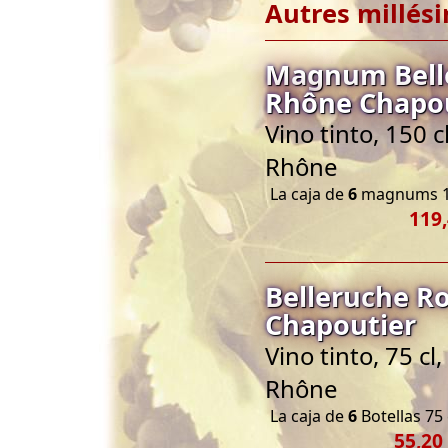
Autres millés
Magnum Belle
Rhône Chapo
Vino tinto, 150 
Rhône
La caja de
6
magnums 1
119,
Belleruche R
Chapoutier
Vino tinto, 75 c
Rhône
La caja de
6
Botellas 75 
55,20