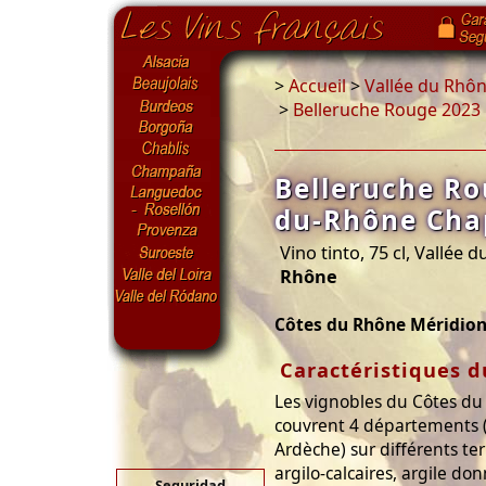
>
Accueil
>
Vallée du Rhô
>
Belleruche Rouge 2023
Belleruche Ro
du-Rhône Cha
Vino tinto, 75 cl, Vallée 
Rhône
Côtes du Rhône Méridion
Caractéristiques d
Les vignobles du Côtes du
couvrent 4 départements 
Ardèche) sur différents terr
argilo-calcaires, argile d
Seguridad