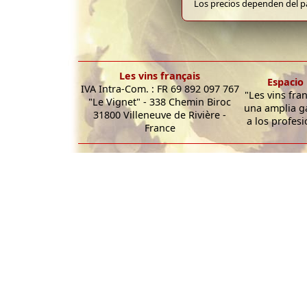
Los precios dependen del pa
Les vins français
Espacio 
IVA Intra-Com. : FR 69 892 097 767
"Les vins fra
"Le Vignet" - 338 Chemin Biroc
una amplia g
31800 Villeneuve de Rivière -
a los profesi
France