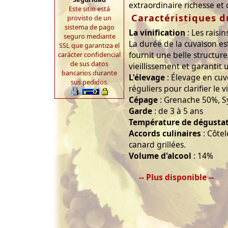
extraordinaire richesse et
Este sitio está
Caractéristiques d
provisto de un
sistema de pago
La vinification
: Les raisi
seguro mediante
La durée de la cuvaison es
SSL que garantiza el
fournit une belle structur
carácter confidencial
de sus datos
vieillissement et garantit 
bancarios durante
L'élevage
: Élevage en cu
sus pedidos.
réguliers pour clarifier le v
Cépage
: Grenache 50%, S
Garde
: de 3 à 5 ans
Température de dégusta
Accords culinaires
: Côtel
canard grillées.
Volume d'alcool
: 14%
-- Plus disponible --