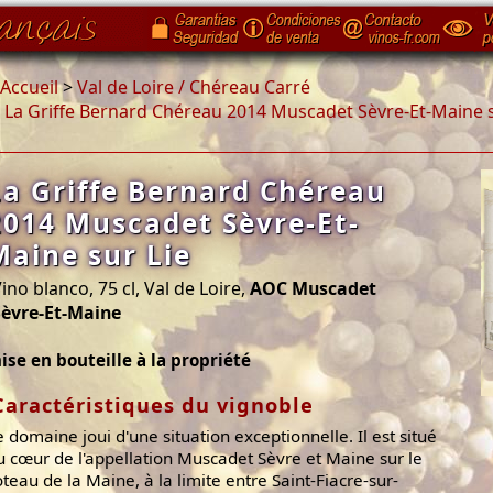
Accueil
>
Val de Loire / Chéreau Carré
>
La Griffe Bernard Chéreau 2014 Muscadet Sèvre-Et-Maine s
La Griffe Bernard Chéreau
2014 Muscadet Sèvre-Et-
Maine sur Lie
ino blanco, 75 cl, Val de Loire,
AOC Muscadet
Sèvre-Et-Maine
ise en bouteille à la propriété
Caractéristiques du vignoble
e domaine joui d'une situation exceptionnelle. Il est situé
u cœur de l'appellation Muscadet Sèvre et Maine sur le
oteau de la Maine, à la limite entre Saint-Fiacre-sur-