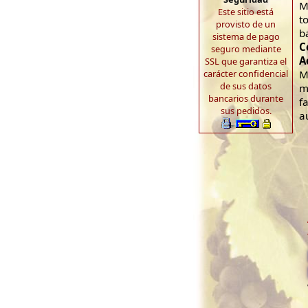
M
Este sitio está
t
provisto de un
b
sistema de pago
C
seguro mediante
A
SSL que garantiza el
carácter confidencial
M
de sus datos
m
bancarios durante
f
sus pedidos.
a