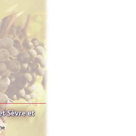
t Sèvre et
ine