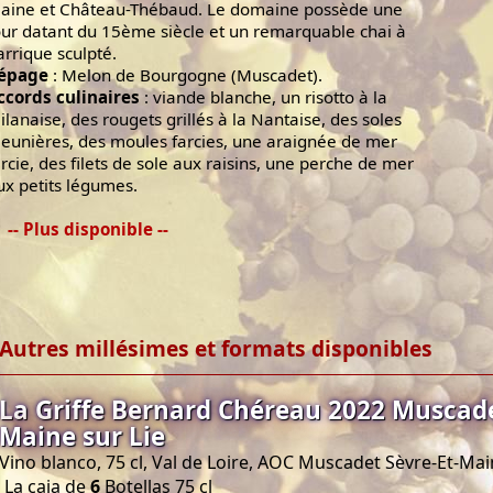
aine et Château-Thébaud. Le domaine possède une
our datant du 15ème siècle et un remarquable chai à
arrique sculpté.
épage
: Melon de Bourgogne (Muscadet).
ccords culinaires
: viande blanche, un risotto à la
ilanaise, des rougets grillés à la Nantaise, des soles
eunières, des moules farcies, une araignée de mer
arcie, des filets de sole aux raisins, une perche de mer
ux petits légumes.
-- Plus disponible --
Autres millésimes et formats disponibles
La Griffe Bernard Chéreau 2022 Muscade
Maine sur Lie
Vino blanco, 75 cl, Val de Loire, AOC Muscadet Sèvre-Et-Ma
La caja de
6
Botellas 75 cl