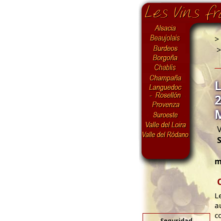
>
V
m
L
a
c
Seguridad