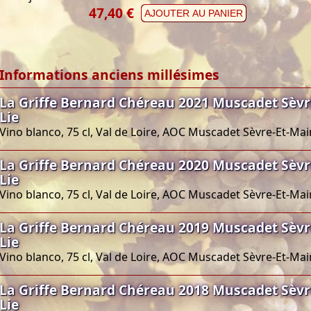
47,40 €
AJOUTER AU PANIER
Informations anciens millésimes
La Griffe Bernard Chéreau 2021 Muscadet Sèvr
Lie
Vino blanco, 75 cl, Val de Loire, AOC Muscadet Sèvre-Et-Ma
La Griffe Bernard Chéreau 2020 Muscadet Sèvr
Lie
Vino blanco, 75 cl, Val de Loire, AOC Muscadet Sèvre-Et-Ma
La Griffe Bernard Chéreau 2019 Muscadet Sèvr
Lie
Vino blanco, 75 cl, Val de Loire, AOC Muscadet Sèvre-Et-Ma
La Griffe Bernard Chéreau 2018 Muscadet Sèvr
Lie