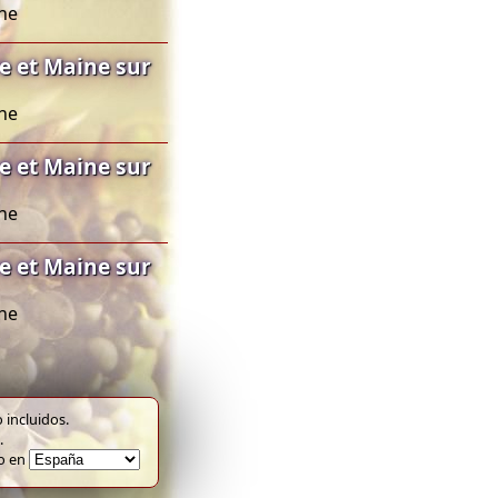
ine
e et Maine sur
ine
e et Maine sur
ine
e et Maine sur
ine
 incluidos.
.
to en