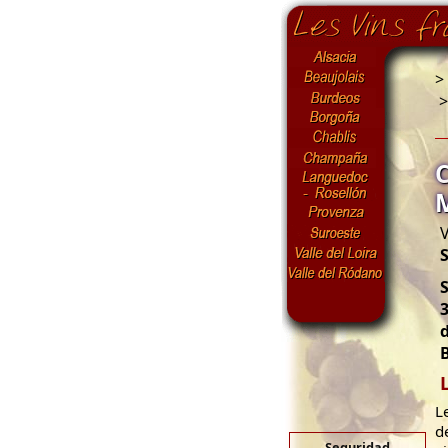
>
V
S
3
B
L
d
Seguridad