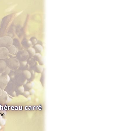
héreau carré
ine