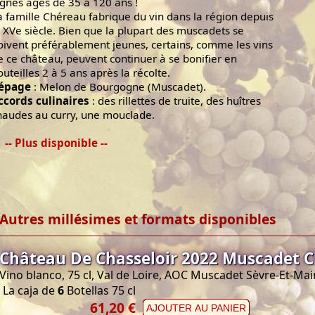
ignes âgés de 35 à 120 ans !
a famille Chéreau fabrique du vin dans la région depuis
e XVe siècle. Bien que la plupart des muscadets se
oivent préférablement jeunes, certains, comme les vins
e ce château, peuvent continuer à se bonifier en
outeilles 2 à 5 ans après la récolte.
épage
: Melon de Bourgogne (Muscadet).
ccords culinaires
: des rillettes de truite, des huîtres
haudes au curry, une mouclade.
-- Plus disponible --
Autres millésimes et formats disponibles
Château De Chasseloir 2022 Muscadet C
Vino blanco, 75 cl, Val de Loire, AOC Muscadet Sèvre-Et-Ma
La caja de
6
Botellas 75 cl
61,20 €
AJOUTER AU PANIER