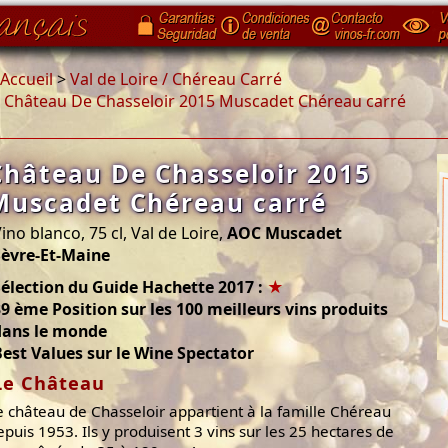
Accueil
>
Val de Loire / Chéreau Carré
>
Château De Chasseloir 2015 Muscadet Chéreau carré
Château De Chasseloir 2015
Muscadet Chéreau carré
ino blanco, 75 cl, Val de Loire,
AOC Muscadet
Sèvre-Et-Maine
élection du Guide Hachette 2017 :
★
9 ème Position sur les 100 meilleurs vins produits
dans le monde
est Values sur le Wine Spectator
Le Château
e château de Chasseloir appartient à la famille Chéreau
epuis 1953. Ils y produisent 3 vins sur les 25 hectares de