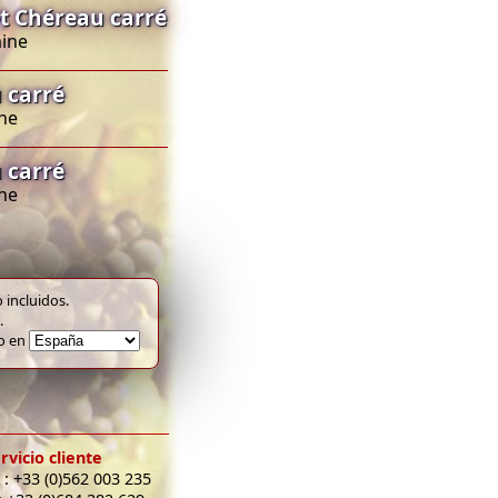
t Chéreau carré
aine
 carré
ine
 carré
ine
 incluidos.
.
to en
rvicio cliente
 : +33 (0)562 003 235