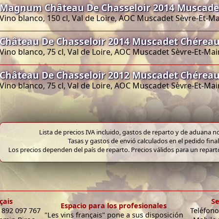
Magnum Château De Chasseloir 2014 Muscade
Vino blanco, 150 cl, Val de Loire, AOC Muscadet Sèvre-Et-M
Château De Chasseloir 2014 Muscadet Chéreau
Vino blanco, 75 cl, Val de Loire, AOC Muscadet Sèvre-Et-Ma
Château De Chasseloir 2012 Muscadet Chéreau
Vino blanco, 75 cl, Val de Loire, AOC Muscadet Sèvre-Et-Ma
Lista de precios IVA incluido, gastos de reparto y de aduana no
Tasas y gastos de envió calculados en el pedido final
Los precios dependen del país de reparto. Precios válidos para un repar
çais
Se
Espacio para los profesionales
9 892 097 767
Teléfono
"Les vins français" pone a sus disposición