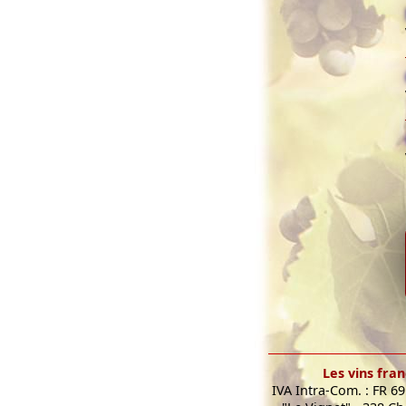
Les vins fran
IVA Intra-Com. : FR 6