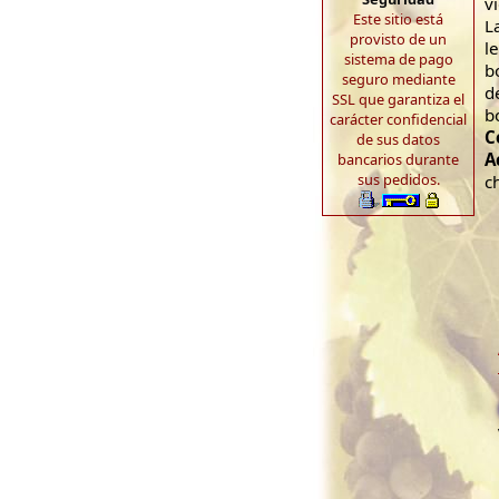
v
Este sitio está
L
provisto de un
l
sistema de pago
b
seguro mediante
d
SSL que garantiza el
b
carácter confidencial
C
de sus datos
A
bancarios durante
sus pedidos.
c