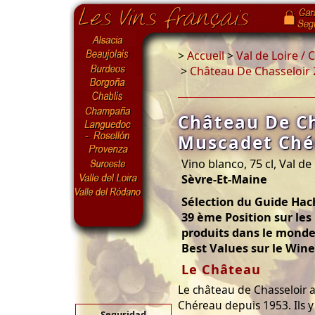
>
Accueil
>
Val de Loire /
>
Château De Chasseloir
Château De Ch
Muscadet Ché
Vino blanco, 75 cl, Val de
Sèvre-Et-Maine
Sélection du Guide Hach
39 ème Position sur les
produits dans le mond
Best Values sur le Wine
Le Château
Le château de Chasseloir a
Chéreau depuis 1953. Ils y 
Seguridad