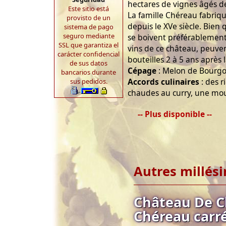
hectares de vignes âgés de
Este sitio está
La famille Chéreau fabriqu
provisto de un
depuis le XVe siècle. Bien
sistema de pago
seguro mediante
se boivent préférablement
SSL que garantiza el
vins de ce château, peuven
carácter confidencial
bouteilles 2 à 5 ans après l
de sus datos
Cépage
: Melon de Bourgo
bancarios durante
Accords culinaires
: des r
sus pedidos.
chaudes au curry, une mo
-- Plus disponible --
Autres millés
Château De C
Chéreau carr