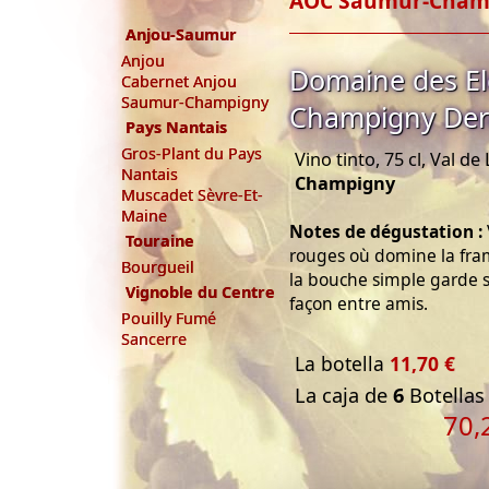
AOC Saumur-Cham
Anjou-Saumur
Anjou
Domaine des El
Cabernet Anjou
Saumur-Champigny
Champigny Der
Pays Nantais
Gros-Plant du Pays
Vino tinto, 75 cl, Val de
Nantais
Champigny
Muscadet Sèvre-Et-
Maine
Notes de dégustation :
Touraine
rouges où domine la fra
Bourgueil
la bouche simple garde s
Vignoble du Centre
façon entre amis.
Pouilly Fumé
Sancerre
La botella
11,70 €
La caja de
6
Botellas 
70,