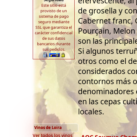
efervescente, al
Este sitio está
de grosella y co
provisto de un
sistema de pago
Cabernet franc, 
seguro mediante
SSL que garantiza el
Pourçain, Melon
carácter confidencial
de sus datos
son las principal
bancarios durante
Si algunos terru
sus pedidos.
otros como el de
considerados co
contornos más o
denominadores 
en las cepas cult
locales.
Vinos de Loira
Ver todos los vinos