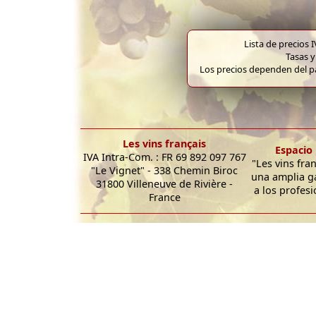
Lista de precios 
Tasas y
Los precios dependen del pa
Les vins français
Espacio 
IVA Intra-Com. : FR 69 892 097 767
"Les vins fra
"Le Vignet" - 338 Chemin Biroc
una amplia g
31800 Villeneuve de Rivière -
a los profesi
France