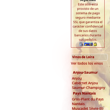
Este sitio está
provisto de un
sistema de pago
seguro mediante
SSL que garantiza el
carácter confidencial
de sus datos
bancarios durante
sus pedidos.
Vinos de Loira
Ver todos los vinos
Anjou-Saumur
Anjou
Cabernet Anjou
Saumur-Champigny
Pays Nantais
Gros-Plant du Pays
Nantais
Muscadet Sèvre-Et-