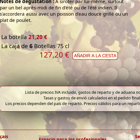
Notes de dégustation :
À siroter par lui-même, surtout
par un bel après-midi de fin d'été ou de l'été indien. Il
s'accordera aussi avec un poisson d'eau douce grillé ou un
plat de poulet.
La botella
21,20 €
La caja de
6
Botellas 75 cl
127,20 €
AÑADIR A LA CESTA
Lista de precios IVA incluido, gastos de reparto y de aduana no
Tasas y gastos de envió calculados en el pedido final
Los precios dependen del país de reparto. Precios válidos para un repar
çais
Se
Espacio para los profesionales