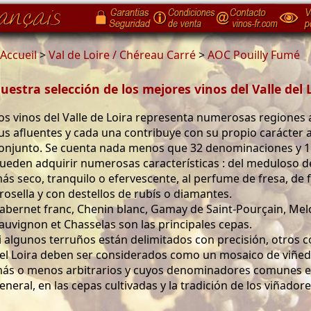
Accueil
>
Val de Loire / Chéreau Carré
>
AOC Pouilly Fumé
uestra selección de los mejores vinos del Valle del 
os vinos del Valle de Loira representa numerosas regiones a 
us afluentes y cada una contribuye con su propio carácter a
onjunto. Se cuenta nada menos que 32 denominaciones y 1
ueden adquirir numerosas características : del meduloso de
ás seco, tranquilo o efervescente, al perfume de fresa, de
rosella y con destellos de rubís o diamantes.
abernet franc, Chenin blanc, Gamay de Saint-Pourçain, Me
auvignon et Chasselas son las principales cepas.
i algunos terruños están delimitados con precisión, otros 
el Loira deben ser considerados como un mosaico de viñe
ás o menos arbitrarios y cuyos denominadores comunes 
eneral, en las cepas cultivadas y la tradición de los viñadore