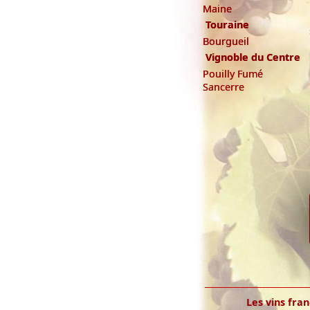
Maine
Touraine
Bourgueil
Vignoble du Centre
Pouilly Fumé
Sancerre
Les vins fran