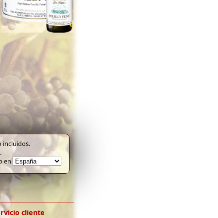
 incluidos.
.
to en
rvicio cliente