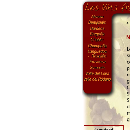
>
N
L
s
c
p
m
g
C
S
S
d
m
g
Seguridad