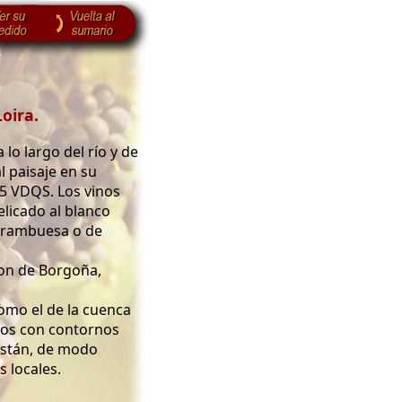
Loira.
lo largo del río y de
l paisaje en su
5 VDQS. Los vinos
licado al blanco
 frambuesa o de
lon de Borgoña,
como el de la cuenca
dos con contornos
están, de modo
s locales.