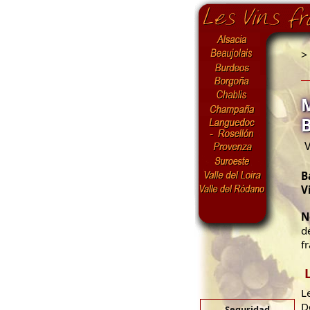
>
V
B
V
N
d
fr
L
D
Seguridad