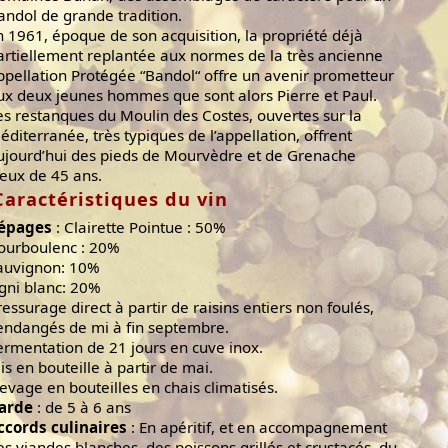
andol de grande tradition.
n 1961, époque de son acquisition, la propriété déjà
artiellement replantée aux normes de la très ancienne
ppellation Protégée “Bandol“ offre un avenir prometteur
ux deux jeunes hommes que sont alors Pierre et Paul.
es restanques du Moulin des Costes, ouvertes sur la
éditerranée, très typiques de l’appellation, offrent
ujourd’hui des pieds de Mourvèdre et de Grenache
ieux de 45 ans.
Caractéristiques du vin
épages
: Clairette Pointue : 50%
ourboulenc : 20%
auvignon: 10%
gni blanc: 20%
ressurage direct à partir de raisins entiers non foulés,
endangés de mi à fin septembre.
ermentation de 21 jours en cuve inox.
is en bouteille à partir de mai.
levage en bouteilles en chais climatisés.
arde
: de 5 à 6 ans
ccords culinaires
: En apéritif, et en accompagnement
es viandes blanches, des poissons grillés et crustacés, du