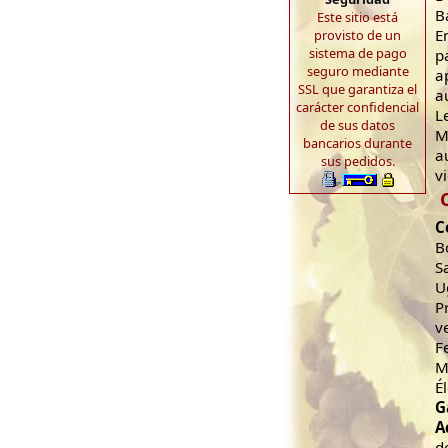
B
Este sitio está
E
provisto de un
sistema de pago
p
seguro mediante
a
SSL que garantiza el
a
carácter confidencial
L
de sus datos
M
bancarios durante
a
sus pedidos.
v
C
B
S
U
P
v
F
M
É
G
A
d