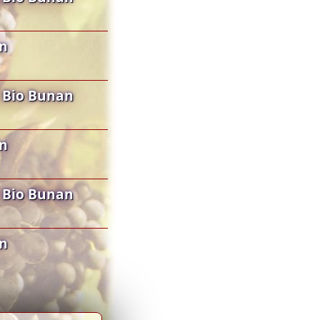
an
 Bio Bunan
an
 Bio Bunan
an