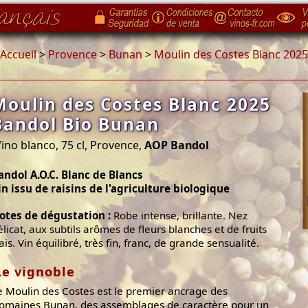
Accueil
>
Provence
>
Bunan
>
Moulin des Costes Blanc 202
Moulin des Costes Blanc 2025
Bandol Bio Bunan
ino blanco, 75 cl, Provence,
AOP Bandol
andol A.O.C. Blanc de Blancs
in issu de raisins de l'agriculture biologique
otes de dégustation :
Robe intense, brillante. Nez
élicat, aux subtils arômes de fleurs blanches et de fruits
ais. Vin équilibré, très fin, franc, de grande sensualité.
Le vignoble
e Moulin des Costes est le premier ancrage des
omaines Bunan, des assemblages de caractère pour un