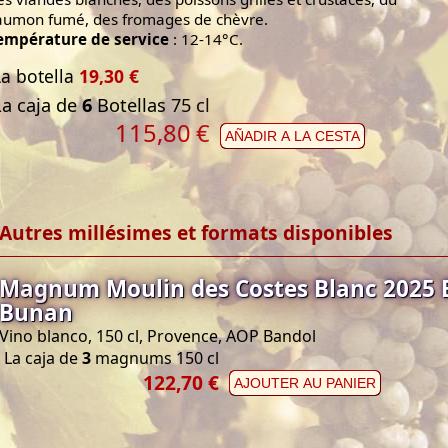
aumon fumé, des fromages de chèvre.
empérature de service
: 12-14°C.
La botella
19,30 €
La caja de
6
Botellas 75 cl
115,80
€
AÑADIR A LA CESTA
Autres millésimes et formats disponibles
Magnum Moulin des Costes Blanc 2025 
Bunan
Vino blanco, 150 cl, Provence, AOP Bandol
La caja de
3
magnums 150 cl
122,70 €
AJOUTER AU PANIER