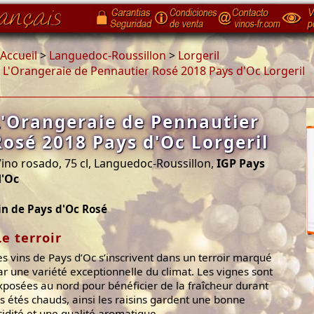
Accueil
>
Languedoc-Roussillon
>
Lorgeril
>
L'Orangeraie de Pennautier Rosé 2018 Pays d'Oc Lorgeril
L'Orangeraie de Pennautier
Rosé 2018 Pays d'Oc Lorgeril
ino rosado, 75 cl, Languedoc-Roussillon,
IGP Pays
d'Oc
in de Pays d'Oc Rosé
Le terroir
es vins de Pays d’Oc s’inscrivent dans un terroir marqué
ar une variété exceptionnelle du climat. Les vignes sont
xposées au nord pour bénéficier de la fraîcheur durant
es étés chauds, ainsi les raisins gardent une bonne
cidité et une qualité aromatique.