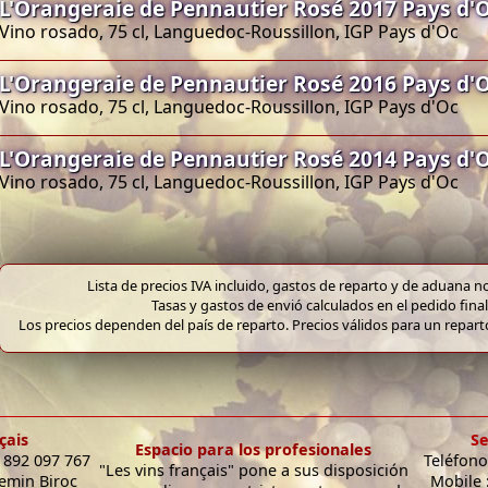
L'Orangeraie de Pennautier Rosé 2017 Pays d'O
Vino rosado, 75 cl, Languedoc-Roussillon, IGP Pays d'Oc
L'Orangeraie de Pennautier Rosé 2016 Pays d'O
Vino rosado, 75 cl, Languedoc-Roussillon, IGP Pays d'Oc
L'Orangeraie de Pennautier Rosé 2014 Pays d'O
Vino rosado, 75 cl, Languedoc-Roussillon, IGP Pays d'Oc
Lista de precios IVA incluido, gastos de reparto y de aduana no
Tasas y gastos de envió calculados en el pedido final
Los precios dependen del país de reparto. Precios válidos para un repar
çais
Se
Espacio para los profesionales
9 892 097 767
Teléfono
"Les vins français" pone a sus disposición
hemin Biroc
Mobile 