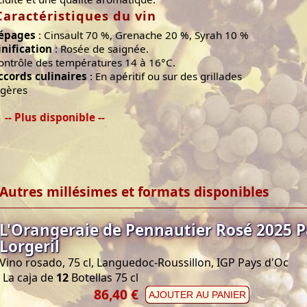
Caractéristiques du vin
épages
: Cinsault 70 %, Grenache 20 %, Syrah 10 %
inification
: Rosée de saignée.
ontrôle des températures 14 à 16°C.
ccords culinaires
: En apéritif ou sur des grillades
égères
-- Plus disponible --
Autres millésimes et formats disponibles
L'Orangeraie de Pennautier Rosé 2025 P
Lorgeril
Vino rosado, 75 cl, Languedoc-Roussillon, IGP Pays d'Oc
La caja de
12
Botellas 75 cl
86,40 €
AJOUTER AU PANIER