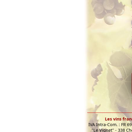
Les vins fran
IVA Intra-Com. : FR 6
"Le Vignet" - 338 C