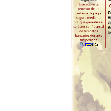
Este sitio está
provisto de un
C
sistema de pago
V
seguro mediante
SSL que garantiza el
C
carácter confidencial
A
de sus datos
l
bancarios durante
sus pedidos.