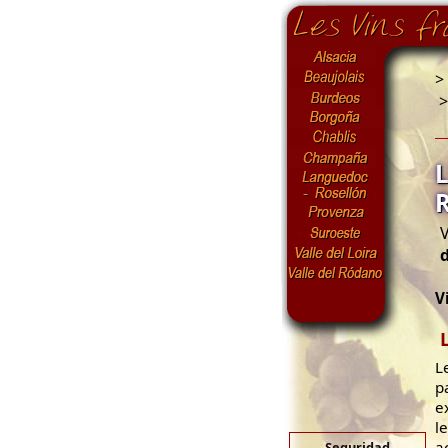
>
V
V
L
p
e
l
a
Seguridad