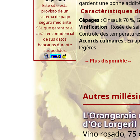
gardent une bonne acidité
Este sitio está
Caractéristiques d
provisto de un
sistema de pago
Cépages
: Cinsault 70 %, 
seguro mediante
Vinification
: Rosée de sa
SSL que garantiza el
Contrôle des températures
carácter confidencial
de sus datos
Accords culinaires
: En ap
bancarios durante
légères
sus pedidos.
-- Plus disponible --
Autres millés
L'Orangeraie
d'Oc Lorgeril
Vino rosado, 75 