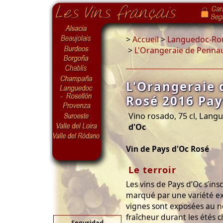
>
Accueil
>
Languedoc-Rou
>
L'Orangeraie de Pennau
L'Orangeraie 
Rosé 2016 Pay
Vino rosado, 75 cl, Lang
d'Oc
Vin de Pays d'Oc Rosé
Le terroir
Les vins de Pays d’Oc s’ins
marqué par une variété ex
vignes sont exposées au no
fraîcheur durant les étés ch
Seguridad