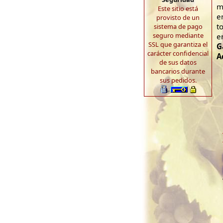
m
Este sitio está
e
provisto de un
to
sistema de pago
seguro mediante
e
SSL que garantiza el
G
carácter confidencial
A
de sus datos
bancarios durante
sus pedidos.