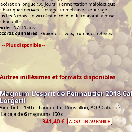
acération longue (35 jours). Fermentation malolactique
n barriques neuves. Élevage 18 mois avec soutirage
us les 3 mois. Le vin n'est ni collé, ni filtré avant la mise
n bouteille.
arde
: 5 à 10 ans
ccords culinaires
: Gibier en civets, fromages relevés
-- Plus disponible --
Autres millésimes et formats disponibles
Magnum L'esprit de Pennautier 2018 Ca
Lorgeril
Vino tinto, 150 cl, Languedoc-Roussillon, AOP Cabardès
La caja de
6
magnums 150 cl
341,40 €
AJOUTER AU PANIER