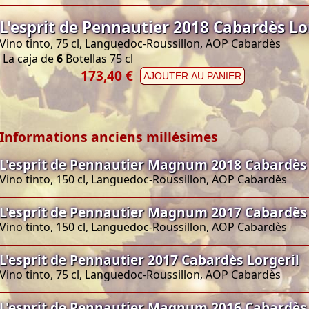
L'esprit de Pennautier 2018 Cabardès Lo
Vino tinto, 75 cl, Languedoc-Roussillon, AOP Cabardès
La caja de
6
Botellas 75 cl
173,40 €
AJOUTER AU PANIER
Informations anciens millésimes
L'esprit de Pennautier Magnum 2018 Cabardès 
Vino tinto, 150 cl, Languedoc-Roussillon, AOP Cabardès
L'esprit de Pennautier Magnum 2017 Cabardès 
Vino tinto, 150 cl, Languedoc-Roussillon, AOP Cabardès
L'esprit de Pennautier 2017 Cabardès Lorgeril
Vino tinto, 75 cl, Languedoc-Roussillon, AOP Cabardès
L'esprit de Pennautier Magnum 2016 Cabardès 