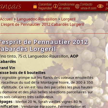
Accueil
>
Languedoc-Roussillon
>
Lorgeril
>
L'esprit de Pennautier 2012 Cabardès Lorgeril
L'esprit de Pennautier 2012
Cabardès Lorgeril
ino tinto, 75 cl, Languedoc-Roussillon,
AOP
Cabardès
rand Vin
aisse bois de 6 bouteilles
e vignoble grimpe sur les flancs des coteaux ensoleillés
t rocailleux du sud de la Montagne Noire, de 300 à 350
 d'altitude. Ce vin est issu des parcelles les plus hautes
u domaine et des plus belles sélections parcellaires sur
es sols calcaires très caillouteux.
épages
: Merlot 20 %, Syrah vieilles vignes 80 %
inification
: Vendange égrappée. Fermentation et