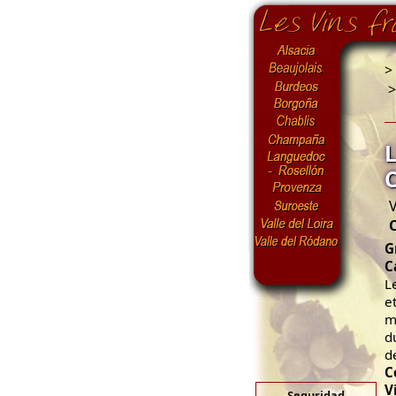
>
V
G
C
L
e
m
d
d
C
V
Seguridad