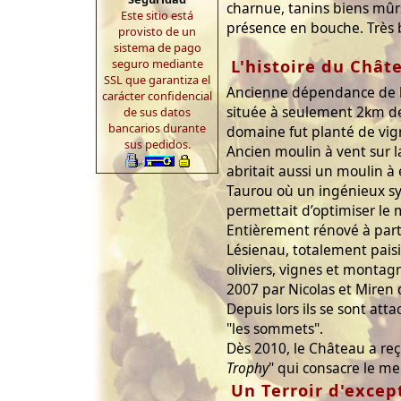
charnue, tanins biens mûrs,
Este sitio está
présence en bouche. Très 
provisto de un
sistema de pago
L'histoire du Chât
seguro mediante
SSL que garantiza el
Ancienne dépendance de la
carácter confidencial
située à seulement 2km de 
de sus datos
bancarios durante
domaine fut planté de vig
sus pedidos.
Ancien moulin à vent sur l
abritait aussi un moulin à
Taurou où un ingénieux s
permettait d’optimiser le 
Entièrement rénové à parti
Lésienau, totalement paisib
oliviers, vignes et montag
2007 par Nicolas et Miren d
Depuis lors ils se sont at
"les sommets".
Dès 2010, le Château a reçu
Trophy
" qui consacre le me
Un Terroir d'excep