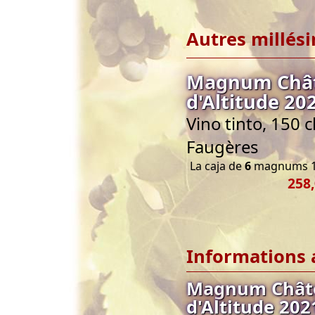
Autres millés
Magnum Châte
d'Altitude 20
Vino tinto, 150 
Faugères
La caja de
6
magnums 1
258,
Informations 
Magnum Châtea
d'Altitude 20