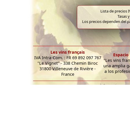
Lista de precios 
Tasas y
Los precios dependen del pa
Les vins français
Espacio 
IVA Intra-Com. : FR 69 892 097 767
"Les vins fra
"Le Vignet" - 338 Chemin Biroc
una amplia g
31800 Villeneuve de Rivière -
a los profesi
France