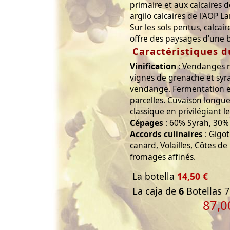
primaire et aux calcaires d
argilo calcaires de l'AOP 
Sur les sols pentus, calcair
offre des paysages d'une 
Caractéristiques d
Vinification
: Vendanges ma
vignes de grenache et syra
vendange. Fermentation en
parcelles. Cuvaison longue 
classique en privilégiant l
Cépages
: 60% Syrah, 30%
Accords culinaires
: Gigo
canard, Volailles, Côtes de
fromages affinés.
La botella
14,50 €
La caja de
6
Botellas 7
87,0