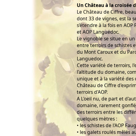
Un Château à la croisée d
Le Château de Ciffre, bea
dont 33 de vignes, est la s
s'étendre à la fois en AOP
et AOP Languedoc.
Le vignoble se situe en un
entre terroirs de schistes e
du Mont Caroux et du Par
Languedoc.
Cette variété de terroirs, 
l'altitude du domaine, co
unique et à la variété de
Château de Ciffre d'expri
terroirs d'AOP.
A L'oeil nu, de part et d'au
domaine, rarement gonflé d
des terroirs entre les diff
quelques mètres :
• les schistes de l'AOP Fau
• les galets roulés mêlés au