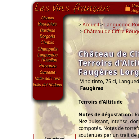
>
Accueil
>
Languedoc-Rou
>
Château de Ciffre Rouge
Château de Ci
Terroirs d'Alt
Faugères Lorg
Vino tinto, 75 cl, Langue
Faugères
Terroirs d'Altitude
Notes de dégustation :
Ro
Nez puissant, intense, domi
compotés. Notes de torréf
soutenues par un trait de
Seguridad