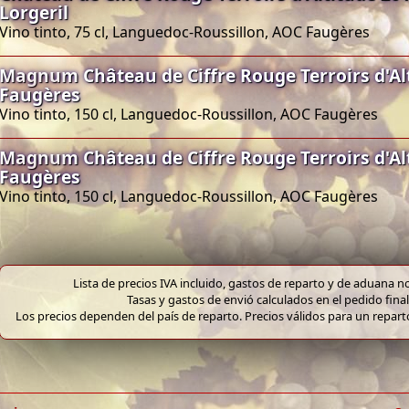
Lorgeril
Vino tinto, 75 cl, Languedoc-Roussillon, AOC Faugères
Magnum Château de Ciffre Rouge Terroirs d'Al
Faugères
Vino tinto, 150 cl, Languedoc-Roussillon, AOC Faugères
Magnum Château de Ciffre Rouge Terroirs d'Al
Faugères
Vino tinto, 150 cl, Languedoc-Roussillon, AOC Faugères
Lista de precios IVA incluido, gastos de reparto y de aduana no
Tasas y gastos de envió calculados en el pedido final
Los precios dependen del país de reparto. Precios válidos para un repar