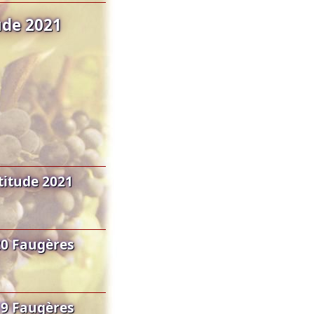
ude 2021
titude 2021
20 Faugères
19 Faugères