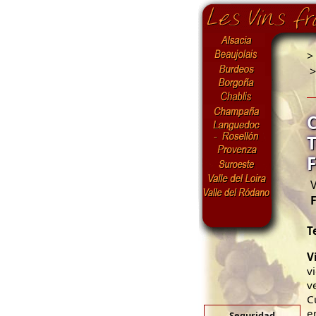
>
V
T
V
v
v
C
e
Seguridad