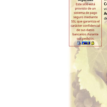
C
Este sitio está
provisto de un
v
sistema de pago
A
seguro mediante
d
SSL que garantiza el
carácter confidencial
de sus datos
bancarios durante
sus pedidos.