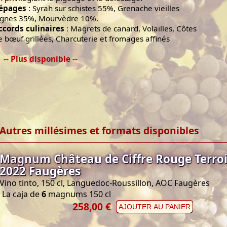
épages
: Syrah sur schistes 55%, Grenache vieilles
ignes 35%, Mourvèdre 10%.
ccords culinaires
: Magrets de canard, Volailles, Côtes
e bœuf grillées, Charcuterie et fromages affinés
-- Plus disponible --
Autres millésimes et formats disponibles
Magnum Château de Ciffre Rouge Terroir
2022 Faugères
Vino tinto, 150 cl, Languedoc-Roussillon, AOC Faugères
La caja de
6
magnums 150 cl
258,00 €
AJOUTER AU PANIER