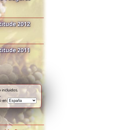
titude 2012
titude 2011
 incluidos.
.
to en