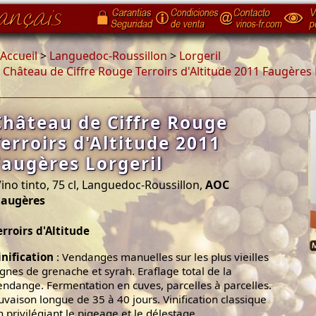
Accueil
>
Languedoc-Roussillon
>
Lorgeril
>
Château de Ciffre Rouge Terroirs d'Altitude 2011 Faugères 
Château de Ciffre Rouge
Terroirs d'Altitude 2011
Faugères Lorgeril
ino tinto, 75 cl, Languedoc-Roussillon,
AOC
Faugères
erroirs d'Altitude
inification
: Vendanges manuelles sur les plus vieilles
ignes de grenache et syrah. Eraflage total de la
endange. Fermentation en cuves, parcelles à parcelles.
uvaison longue de 35 à 40 jours. Vinification classique
n privilégiant le pigeage et le délestage.