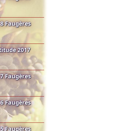
18 Faugères
titude 2017
17 Faugères
16 Faugères
15 Faugères