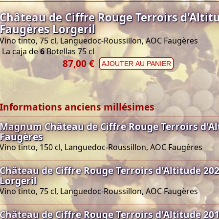
Château de Ciffre Rouge Terroirs d'Altit
Faugères Lorgeril
Vino tinto, 75 cl, Languedoc-Roussillon, AOC Faugères
La caja de
6
Botellas 75 cl
87,00 €
AJOUTER AU PANIER
Informations anciens millésimes
Magnum Château de Ciffre Rouge Terroirs d'Al
Faugères
Vino tinto, 150 cl, Languedoc-Roussillon, AOC Faugères
Château de Ciffre Rouge Terroirs d'Altitude 20
Lorgeril
Vino tinto, 75 cl, Languedoc-Roussillon, AOC Faugères
Château de Ciffre Rouge Terroirs d'Altitude 20