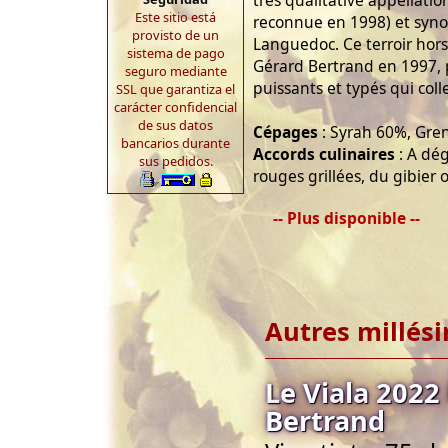
très qualitative appellation
Este sitio está
reconnue en 1998) et syn
provisto de un
Languedoc. Ce terroir hor
sistema de pago
Gérard Bertrand en 1997, 
seguro mediante
puissants et typés qui col
SSL que garantiza el
carácter confidencial
de sus datos
Cépages
: Syrah 60%, Gre
bancarios durante
Accords culinaires
: A dég
sus pedidos.
rouges grillées, du gibier 
-- Plus disponible --
Autres millés
Le Viala 2022
Bertrand