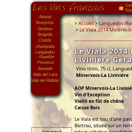
>
Accueil
>
Languedoc-Rou
>
Le Viala 2014 Minervois
Le Viala 2014
Liviniére Gér
Vino tinto, 75 cl, Langue
Minervois-La Liviniére
AOP Minervois-La Livinié
Vin d'Exception
Vieilli en fût de chêne
Caisse Bois
Le Viala est issu d'une par
Bertrou, située sur un terr
Seguridad