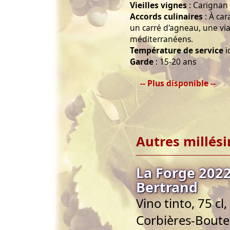
Vieilles vignes
: Carignan 
Accords culinaires
: À car
un carré d'agneau, une via
méditerranéens.
Température de service
i
Garde
: 15-20 ans
-- Plus disponible --
Autres millés
La Forge 202
Bertrand
Vino tinto, 75 c
Corbières-Bout