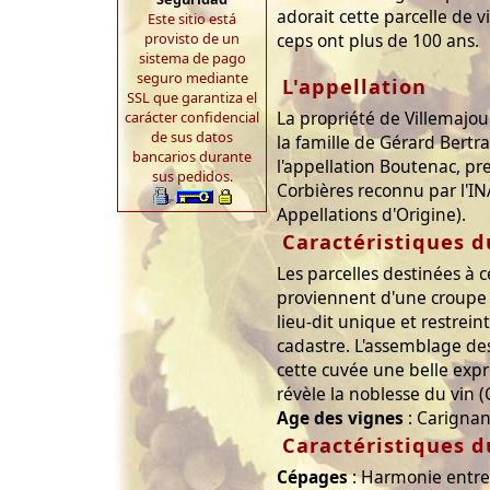
adorait cette parcelle de 
Este sitio está
provisto de un
ceps ont plus de 100 ans.
sistema de pago
seguro mediante
L'appellation
SSL que garantiza el
La propriété de Villemajou
carácter confidencial
de sus datos
la famille de Gérard Bertra
bancarios durante
l'appellation Boutenac, pr
sus pedidos.
Corbières reconnu par l'IN
Appellations d'Origine).
Caractéristiques d
Les parcelles destinées à 
proviennent d'une croupe 
lieu-dit unique et restrei
cadastre. L'assemblage de
cette cuvée une belle exp
révèle la noblesse du vin (
Age des vignes
: Carignan
Caractéristiques d
Cépages
: Harmonie entre