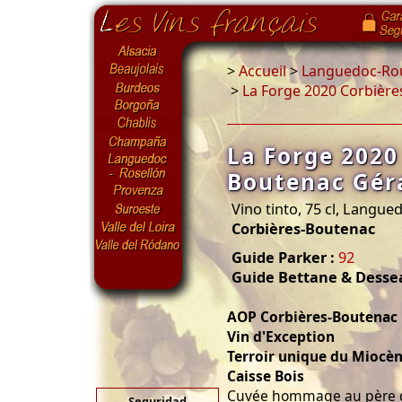
>
Accueil
>
Languedoc-Rou
>
La Forge 2020 Corbièr
La Forge 2020
Boutenac Gér
Vino tinto, 75 cl, Langue
Corbières-Boutenac
Guide Parker :
92
Guide Bettane & Desse
AOP Corbières-Boutenac
Vin d'Exception
Terroir unique du Miocè
Caisse Bois
Cuvée hommage au père d
Seguridad