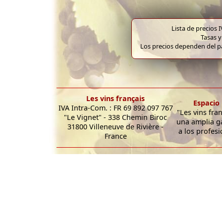
Lista de precios 
Tasas y
Los precios dependen del pa
Les vins français
Espacio 
IVA Intra-Com. : FR 69 892 097 767
"Les vins fra
"Le Vignet" - 338 Chemin Biroc
una amplia g
31800 Villeneuve de Rivière -
a los profesi
France