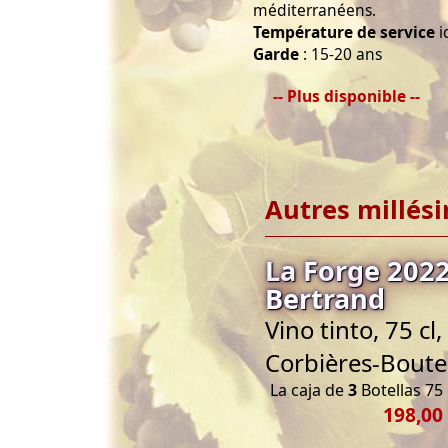
méditerranéens.
Température de service
i
Garde
: 15-20 ans
-- Plus disponible --
Autres millés
La Forge 202
Bertrand
Vino tinto, 75 c
Corbières-Bout
La caja de
3
Botellas 75 
198,00