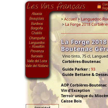
>
Accueil
>
Languedoc-Rou
>
La Forge 2018 Corbièr
La Forge 2018
Boutenac Gér
Vino tinto, 75 cl, Langue
Corbières-Boutenac
Guide Parker :
93
Guide Bettane & Desse
AOP Corbières-Boutenac
Vin d'Exception
Terroir unique du Miocè
Caisse Bois
Seguridad