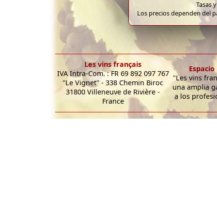
Tasas y
Los precios dependen del pa
Les vins français
Espacio 
IVA Intra-Com. : FR 69 892 097 767
"Les vins fra
"Le Vignet" - 338 Chemin Biroc
una amplia g
31800 Villeneuve de Rivière -
a los profesi
France