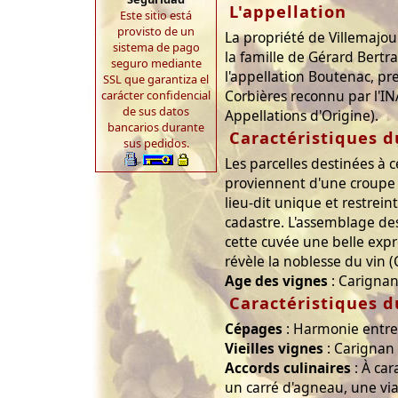
L'appellation
Este sitio está
provisto de un
La propriété de Villemajou
sistema de pago
la famille de Gérard Bertra
seguro mediante
l'appellation Boutenac, pr
SSL que garantiza el
Corbières reconnu par l'IN
carácter confidencial
de sus datos
Appellations d'Origine).
bancarios durante
Caractéristiques d
sus pedidos.
Les parcelles destinées à 
proviennent d'une croupe 
lieu-dit unique et restrei
cadastre. L'assemblage de
cette cuvée une belle exp
révèle la noblesse du vin (
Age des vignes
: Carignan
Caractéristiques d
Cépages
: Harmonie entre
Vieilles vignes
: Carignan 
Accords culinaires
: À car
un carré d'agneau, une via