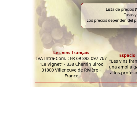
Lista de precios 
Tasas y
Los precios dependen del pa
Les vins français
Espacio 
IVA Intra-Com. : FR 69 892 097 767
"Les vins fra
"Le Vignet" - 338 Chemin Biroc
una amplia g
31800 Villeneuve de Rivière -
a los profesi
France