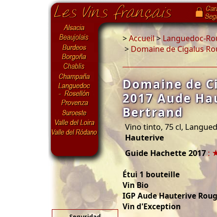
>
Accueil
>
Languedoc-Rou
>
Domaine de Cigalus Ro
Domaine de C
2017 Aude Ha
Bertrand
Vino tinto, 75 cl, Langue
Hauterive
Guide Hachette 2017
: 
Étui 1 bouteille
Vin Bio
IGP Aude Hauterive Rou
Vin d'Exception
Seguridad