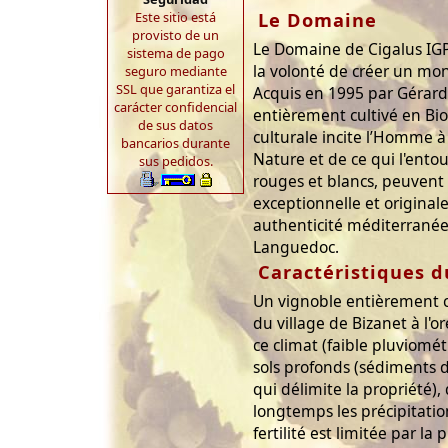
Este sitio está
Le Domaine
provisto de un
Le Domaine de Cigalus IGP
sistema de pago
la volonté de créer un mond
seguro mediante
SSL que garantiza el
Acquis en 1995 par Gérard
carácter confidencial
entièrement cultivé en B
de sus datos
culturale incite l’Homme à
bancarios durante
Nature et de ce qui l'ento
sus pedidos.
rouges et blancs, peuvent 
exceptionnelle et original
authenticité méditerranée
Languedoc.
Caractéristiques d
Un vignoble entièrement 
du village de Bizanet à l'or
ce climat (faible pluviomé
sols profonds (sédiments d
qui délimite la propriété
longtemps les précipitatio
fertilité est limitée par la