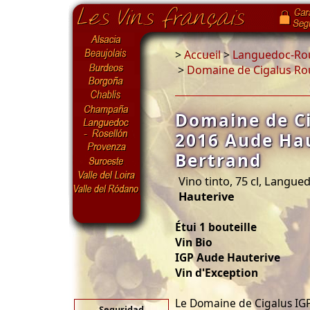
>
Accueil
>
Languedoc-Rou
>
Domaine de Cigalus Ro
Domaine de C
2016 Aude Ha
Bertrand
Vino tinto, 75 cl, Langue
Hauterive
Étui 1 bouteille
Vin Bio
IGP Aude Hauterive
Vin d'Exception
Le Domaine de Cigalus IGP
Seguridad