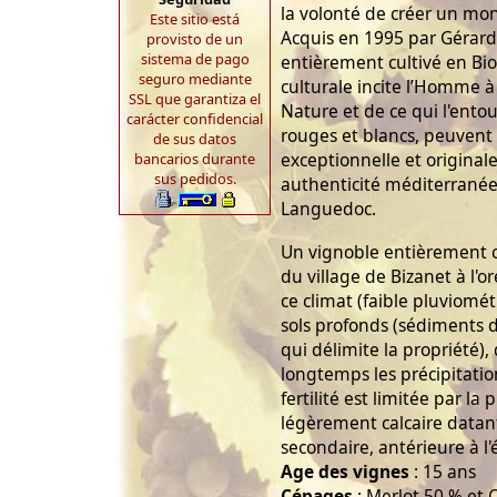
la volonté de créer un mond
Este sitio está
Acquis en 1995 par Gérard
provisto de un
sistema de pago
entièrement cultivé en B
seguro mediante
culturale incite l’Homme à
SSL que garantiza el
Nature et de ce qui l'ento
carácter confidencial
rouges et blancs, peuvent 
de sus datos
exceptionnelle et original
bancarios durante
sus pedidos.
authenticité méditerranée
Languedoc.
Un vignoble entièrement 
du village de Bizanet à l'or
ce climat (faible pluviomé
sols profonds (sédiments d
qui délimite la propriété
longtemps les précipitatio
fertilité est limitée par la
légèrement calcaire data
secondaire, antérieure à 
Age des vignes
: 15 ans
Cépages
: Merlot 50 % et