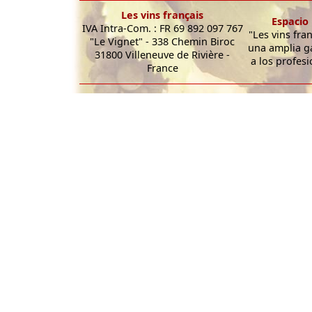
Les vins français
Espacio 
IVA Intra-Com. : FR 69 892 097 767
"Les vins fra
"Le Vignet" - 338 Chemin Biroc
una amplia g
31800 Villeneuve de Rivière -
a los profesi
France