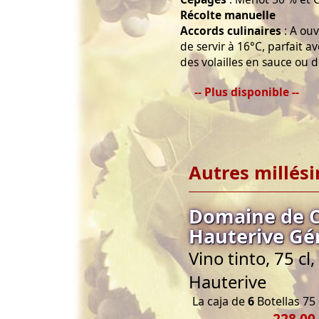
Récolte manuelle
Accords culinaires
: A ou
de servir à 16°C, parfait a
des volailles en sauce ou 
-- Plus disponible --
Autres millés
Domaine de C
Hauterive Gé
Vino tinto, 75 c
Hauterive
La caja de
6
Botellas 75 
228,00