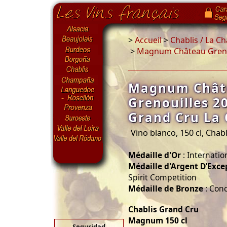
>
Accueil
>
Chablis / La C
>
Magnum Château Grenou
Magnum Chât
Grenouilles 2
Grand Cru La 
Vino blanco, 150 cl, Chabl
Médaille d'Or
: Internati
Médaille d'Argent D’Exce
Spirit Competition
Médaille de Bronze
: Con
Chablis Grand Cru
Magnum 150 cl
Seguridad