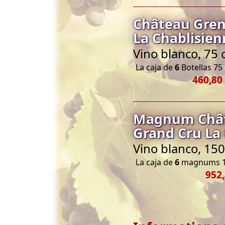
Château Greno
La Chablisien
Vino blanco, 75 
La caja de
6
Botellas 75 
460,80
Magnum Châte
Grand Cru La
Vino blanco, 150
La caja de
6
magnums 1
952,