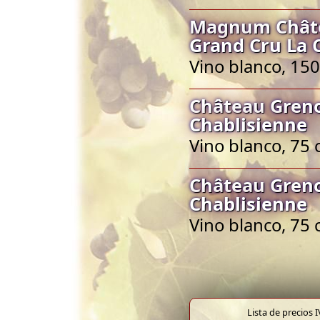
Magnum Châtea
Grand Cru La 
Vino blanco, 150
Château Greno
Chablisienne
Vino blanco, 75 
Château Greno
Chablisienne
Vino blanco, 75 
Lista de precios 