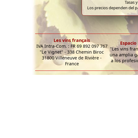
Tasas y
Los precios dependen del pa
Les vins français
Espacio 
IVA Intra-Com. : FR 69 892 097 767
"Les vins fra
"Le Vignet" - 338 Chemin Biroc
una amplia g
31800 Villeneuve de Rivière -
a los profesi
France