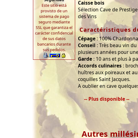
Caisse bois
Este sitio está
Sélection Cave de Prestig
provisto de un
des Vins
sistema de pago
seguro mediante
SSL que garantiza el
Caractéristiques d
carácter confidencial
Cépage
: 100% Chardonn
de sus datos
bancarios durante
Conseil
: Très beau vin du
sus pedidos.
plusieurs années pour une
Garde
: 10 ans et plus à p
Accords culinaires
: broch
huîtres aux poireaux et au
coquilles Saint Jacques.
A oublier en cave quelque
-- Plus disponible --
Autres millés