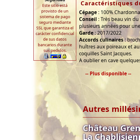
Caractéristiques d
Este sitio está
provisto de un
Cépage
: 100% Chardonn
sistema de pago
Conseil
: Très beau vin du
seguro mediante
plusieurs années pour une
SSL que garantiza el
Garde
: 2017/2022
carácter confidencial
de sus datos
Accords culinaires
: broch
bancarios durante
huîtres aux poireaux et au
sus pedidos.
coquilles Saint Jacques.
A oublier en cave quelque
-- Plus disponible --
Autres millés
Château Greno
La Chablisien