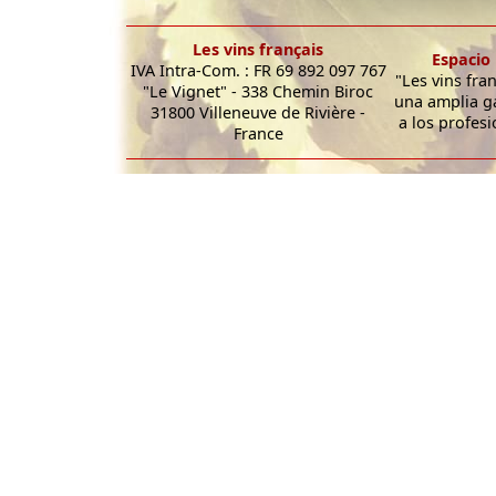
Les vins français
Espacio 
IVA Intra-Com. : FR 69 892 097 767
"Les vins fra
"Le Vignet" - 338 Chemin Biroc
una amplia g
31800 Villeneuve de Rivière -
a los profesi
France