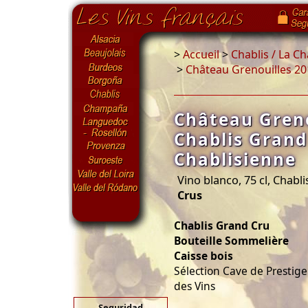
>
Accueil
>
Chablis / La C
>
Château Grenouilles 20
Château Greno
Chablis Grand
Chablisienne
Vino blanco, 75 cl, Chabli
Crus
Chablis Grand Cru
Bouteille Sommelière
Caisse bois
Sélection Cave de Prestig
des Vins
Seguridad