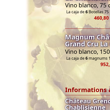
Vino blanco, 75 
La caja de
6
Botellas 75 
460,80
Magnum Châte
Grand Cru La
Vino blanco, 150
La caja de
6
magnums 1
952,
Informations 
Château Greno
Chablisienne