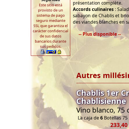
présentation complète.
Este sitio está
Accords culinaires
: Sala
provisto de un
sabayon de Chablis et bri
sistema de pago
seguro mediante
des viandes blanches en s
SSL que garantiza el
carácter confidencial
-- Plus disponible --
de sus datos
bancarios durante
sus pedidos.
Autres millés
Chablis 1er C
Chablisienne
Vino blanco, 75 
La caja de
6
Botellas 75 
233,40