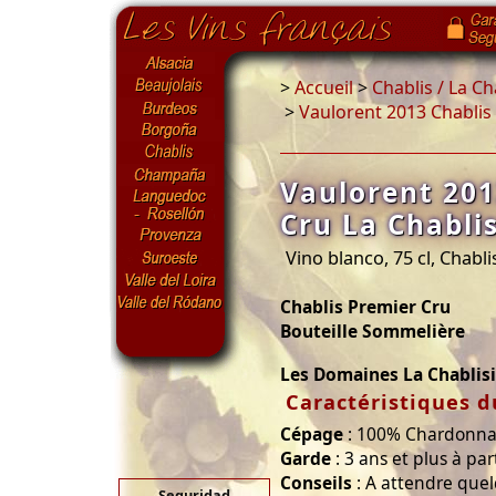
>
Accueil
>
Chablis / La C
>
Vaulorent 2013 Chablis 
Vaulorent 201
Cru La Chabli
Vino blanco, 75 cl, Chabli
Chablis Premier Cru
Bouteille Sommelière
Les Domaines La Chablis
Caractéristiques d
Cépage
: 100% Chardonn
Garde
: 3 ans et plus à par
Conseils
: A attendre que
Seguridad