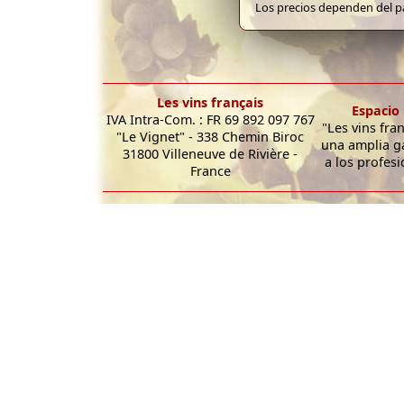
Los precios dependen del pa
Les vins français
Espacio 
IVA Intra-Com. : FR 69 892 097 767
"Les vins fra
"Le Vignet" - 338 Chemin Biroc
una amplia g
31800 Villeneuve de Rivière -
a los profesi
France