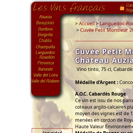
>
Accueil
>
Languedoc-Rou
>
Cuvée Petit Monsieur 2
Cuvée Petit M
Château Auzi
Vino tinto, 75 cl, Cabardè
Médaille d’Argent :
Concou
A.O.C. Cabardès Rouge
Ce vin est issu de nos parc
coteaux argilo-calcaires pl
moyen des vignes est de 15
menées en cordon de Royat 
Haute Valeur Environneme
Seguridad