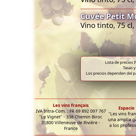
Cuvée Petit M
Vino tinto, 75 c
Lista de precios 
Tasas y
Los precios dependen del pa
Les vins français
Espacio 
IVA Intra-Com. : FR 69 892 097 767
"Les vins fra
"Le Vignet" - 338 Chemin Biroc
una amplia g
31800 Villeneuve de Rivière -
a los profesi
France