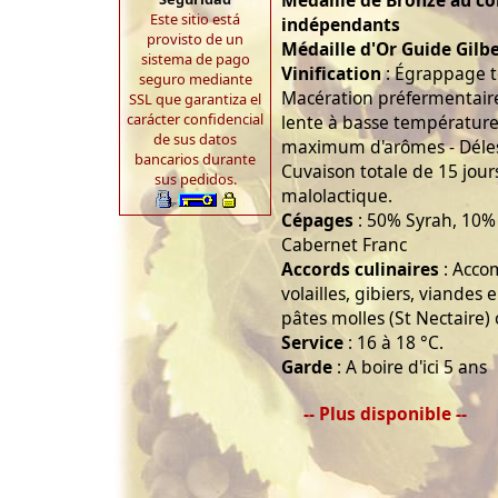
Médaille de Bronze au c
Este sitio está
indépendants
provisto de un
Médaille d'Or Guide Gilbe
sistema de pago
Vinification
: Égrappage to
seguro mediante
Macération préfermentair
SSL que garantiza el
carácter confidencial
lente à basse température
de sus datos
maximum d'arômes - Délesta
bancarios durante
Cuvaison totale de 15 jour
sus pedidos.
malolactique.
Cépages
: 50% Syrah, 10%
Cabernet Franc
Accords culinaires
: Acco
volailles, gibiers, viandes
pâtes molles (St Nectaire) 
Service
: 16 à 18 °C.
Garde
: A boire d'ici 5 ans
-- Plus disponible --