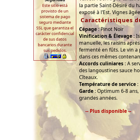
la partie Saint-Désiré du 
Este sitio está
provisto de un
exposé à l'Est. Vignes âgé
sistema de pago
Caractéristiques d
seguro mediante
SSL que garantiza el
Cépage
: Pinot Noir
carácter confidencial
Vinification & Élevage
: I
de sus datos
manuelle, les raisins aprè
bancarios durante
fermenté en fûts. Le vin a 
sus pedidos.
dans ces mêmes contenan
Accords culiniares
: A ser
des langoustines sauce ho
Cîteaux.
Température de service
:
Garde
: Optimum 6-8 ans, 
grandes années.
-- Plus disponible --