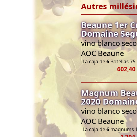
Autres millés
Beaune 1er C
Domaine Seg
vino blanco seco
AOC Beaune
La caja de
6
Botellas 75 
602,40
Magnum Beau
2020 Domain
vino blanco seco
AOC Beaune
La caja de
6
magnums 1
1 204