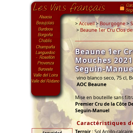
>
Accueil
>
Bourgogne
>
S
>
Beaune 1er Cru Clos d
Beaune 1er Cr
Mouches 202
Seguin-Manue
vino blanco seco, 75 cl,
AOC Beaune
Mise en bouteille sans filt
Premier Cru de la Côte 
Seguin-Manuel
Caractéristiques de
Terroir
: Sol Argilo-calcair
Seguridad