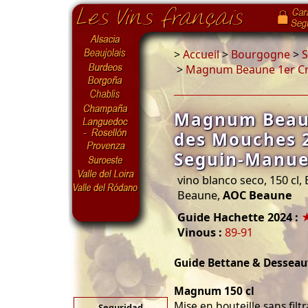
>
Accueil
>
Bourgogne
>
S
>
Magnum Beaune 1er Cr
Magnum Beaun
des Mouches 
Seguin-Manue
vino blanco seco, 150 cl
Beaune,
AOC Beaune
Guide Hachette 2024 :
Vinous :
89-91
Guide Bettane & Dessea
Magnum 150 cl
Mise en bouteille sans filt
Seguridad