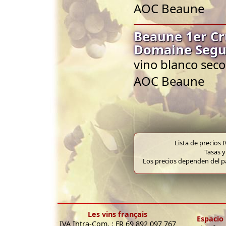
AOC Beaune
Beaune 1er Cr
Domaine Segu
vino blanco seco
AOC Beaune
Lista de precios 
Tasas y
Los precios dependen del pa
Les vins français
Espacio 
IVA Intra-Com. : FR 69 892 097 767