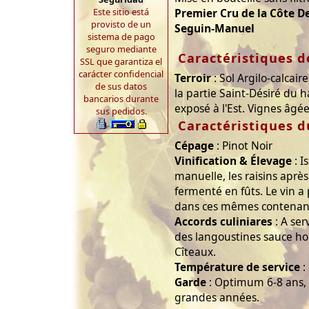
Este sitio está
Premier Cru de la Côte 
provisto de un
Seguin-Manuel
sistema de pago
seguro mediante
Caractéristiques de
SSL que garantiza el
carácter confidencial
Terroir
: Sol Argilo-calcair
de sus datos
la partie Saint-Désiré du 
bancarios durante
exposé à l'Est. Vignes âgé
sus pedidos.
Caractéristiques d
Cépage
: Pinot Noir
Vinification & Élevage
: I
manuelle, les raisins aprè
fermenté en fûts. Le vin a 
dans ces mêmes contenan
Accords culiniares
: A ser
des langoustines sauce ho
Cîteaux.
Température de service
:
Garde
: Optimum 6-8 ans, 
grandes années.