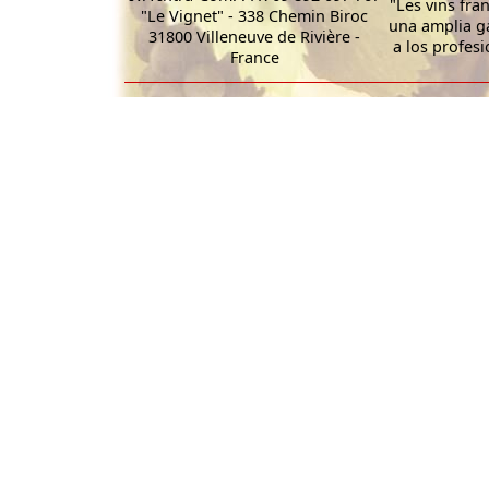
"Les vins fra
"Le Vignet" - 338 Chemin Biroc
una amplia g
31800 Villeneuve de Rivière -
a los profesi
France