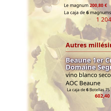
Le magnum
200,80 €
La caja de
6
magnums 
1 204
Autres millés
Beaune 1er C
Domaine Seg
vino blanco seco
AOC Beaune
La caja de
6
Botellas 75 
602,40