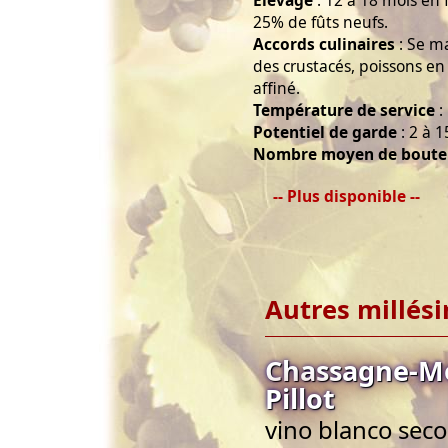
Élevage
: 12 à 18 mois en
25% de fûts neufs.
Accords culinaires
: Se m
des crustacés, poissons e
affiné.
Température de service
:
Potentiel de garde
: 2 à 1
Nombre moyen de boutei
-- Plus disponible --
Autres millés
Chassagne-Mo
Pillot
vino blanco seco