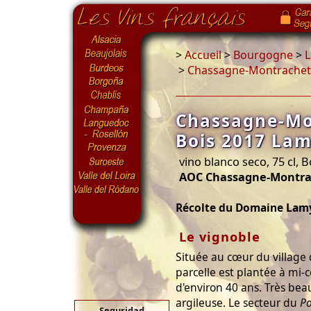
>
Accueil
>
Bourgogne
>
L
>
Chassagne-Montrachet P
Chassagne-Mo
Bois 2017 Lam
vino blanco seco, 75 cl,
AOC Chassagne-Montra
Récolte du Domaine Lamy
Le vignoble
Située au cœur du village
parcelle est plantée à mi-
d'environ 40 ans. Très bea
argileuse. Le secteur du
Po
Seguridad