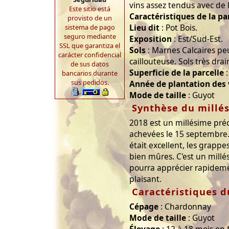
vins assez tendus avec de l
Este sitio está
Caractéristiques de la pa
provisto de un
Lieu dit
: Pot Bois.
sistema de pago
seguro mediante
Exposition
: Est/Sud-Est.
SSL que garantiza el
Sols
: Marnes Calcaires peu
carácter confidencial
caillouteuse. Sols très drai
de sus datos
Superficie de la parcelle
:
bancarios durante
sus pedidos.
Année de plantation des
Mode de taille
: Guyot
Synthèse du millé
2018 est un millésime pré
achevées le 15 septembre. 
était excellent, les grappe
bien mûres. C'est un millé
pourra apprécier rapidemen
plaisant.
Caractéristiques d
Cépage
: Chardonnay
Mode de taille
: Guyot