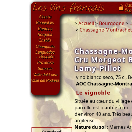
>
Accueil
>
Bourgogne
>
L
>
Chassagne-Montrachet 
Chassagne-Mo
Cru Morgeot 
Lamy-Pillot
vino blanco seco, 75 cl,
AOC Chassagne-Montra
Le vignoble
Située au cœur du village
parcelle est plantée à mi-
d'environ 40 ans. Très bea
argileuse.
Nature du sol
: Marnes Ar
Seguridad