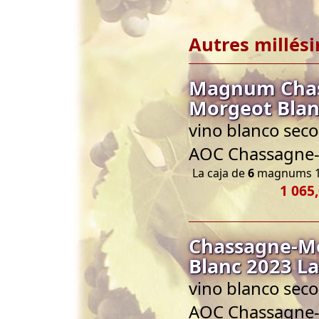
Autres millés
Magnum Chas
Morgeot Blan
vino blanco seco
AOC Chassagne
La caja de
6
magnums 1
1 065
Chassagne-Mo
Blanc 2023 La
vino blanco seco
AOC Chassagne