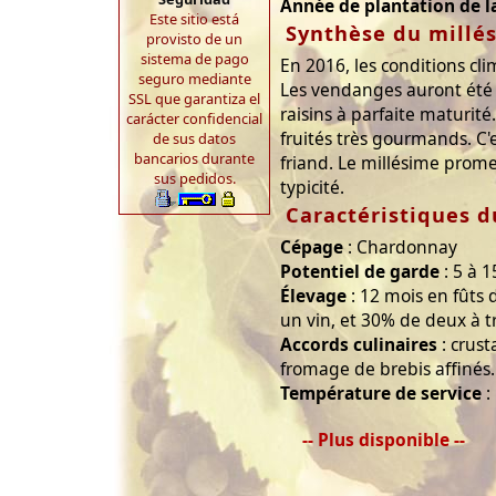
Année de plantation de l
Este sitio está
Synthèse du millé
provisto de un
sistema de pago
En 2016, les conditions cl
seguro mediante
Les vendanges auront été 
SSL que garantiza el
raisins à parfaite maturit
carácter confidencial
fruités très gourmands. C'
de sus datos
bancarios durante
friand. Le millésime prom
sus pedidos.
typicité.
Caractéristiques d
Cépage
: Chardonnay
Potentiel de garde
: 5 à 1
Élevage
: 12 mois en fûts
un vin, et 30% de deux à tr
Accords culinaires
: crust
fromage de brebis affinés.
Température de service
:
-- Plus disponible --