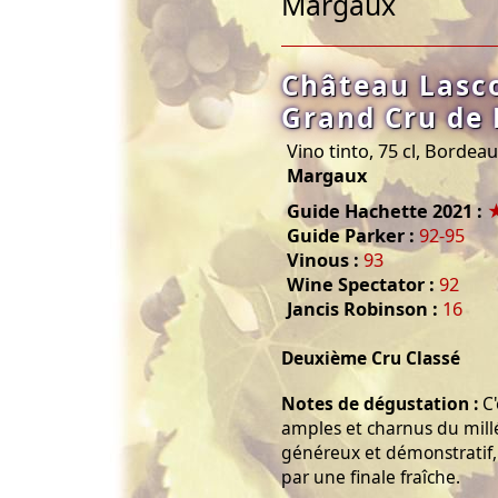
Margaux
Château Lasc
Grand Cru de
Vino tinto, 75 cl, Bordea
Margaux
Guide Hachette 2021 :
Guide Parker :
92-95
Vinous :
93
Wine Spectator :
92
Jancis Robinson :
16
Deuxième Cru Classé
Notes de dégustation :
C'
amples et charnus du millé
généreux et démonstratif,
par une finale fraîche.