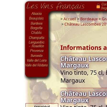
>
Accueil
>
Bordeaux
>
Gr
>
Château Lascombes 20
Informations a
Château Lasco
Margaux
Vino tinto, 75 c
Margaux
Château Lasco
Margaux
Seguridad