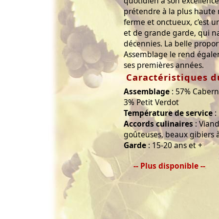
quotidien à son excellenc
prétendre à la plus haute 
ferme et onctueux, c'est 
et de grande garde, qui na
décennies. La belle propo
Assemblage le rend égale
ses premières années.
Caractéristiques d
Assemblage
: 57% Cabern
3% Petit Verdot
Température de service
:
Accords culinaires
: Viand
goûteuses, beaux gibiers à
Garde
: 15-20 ans et +
-- Plus disponible --