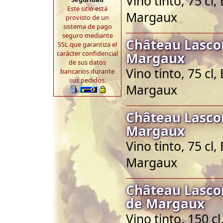
Vino tinto, 75 c
Este sitio está
Margaux
provisto de un
sistema de pago
seguro mediante
Château Lasco
SSL que garantiza el
carácter confidencial
Margaux
de sus datos
Vino tinto, 75 c
bancarios durante
sus pedidos.
Margaux
Château Lasco
Margaux
Vino tinto, 75 c
Margaux
Château Lasc
de Margaux
Vino tinto, 150 