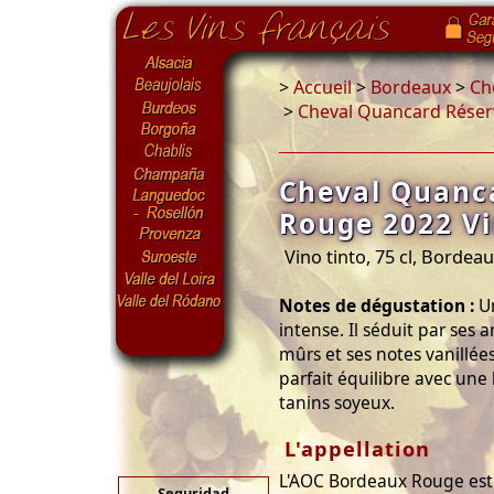
>
Accueil
>
Bordeaux
>
Ch
>
Cheval Quancard Réser
Cheval Quanc
Rouge 2022 V
Vino tinto, 75 cl, Bordea
Notes de dégustation :
Un
intense. Il séduit par ses 
mûrs et ses notes vanillée
parfait équilibre avec une
tanins soyeux.
L'appellation
L'AOC Bordeaux Rouge est 
Seguridad