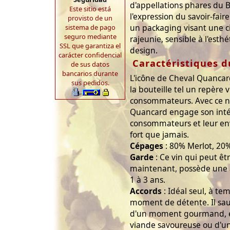
d'appellations phares du B
Este sitio está
l'expression du savoir-fai
provisto de un
un packaging visant une 
sistema de pago
seguro mediante
rajeunie, sensible à l'esth
SSL que garantiza el
design.
carácter confidencial
Caractéristiques d
de sus datos
bancarios durante
L'icône de Cheval Quancar
sus pedidos.
la bouteille tel un repère 
consommateurs. Avec ce n
Quancard engage son inté
consommateurs et leur env
fort que jamais.
Cépages
: 80% Merlot, 20
Garde
: Ce vin qui peut ê
maintenant, possède une a
1 à 3 ans.
Accords
: Idéal seul, à t
moment de détente. Il saur
d'un moment gourmand, 
viande savoureuse ou d'un