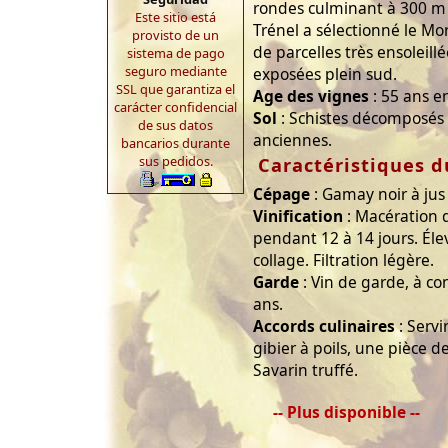
rondes culminant à 300 m 
Este sitio está
Trénel a sélectionné le Mo
provisto de un
de parcelles très ensoleill
sistema de pago
seguro mediante
exposées plein sud.
SSL que garantiza el
Age des vignes
: 55 ans 
carácter confidencial
Sol
: Schistes décomposés 
de sus datos
anciennes.
bancarios durante
sus pedidos.
Caractéristiques d
Cépage
: Gamay noir à jus
Vinification
: Macération d
pendant 12 à 14 jours. Él
collage. Filtration légère.
Garde
: Vin de garde, à c
ans.
Accords culinaires
: Servi
gibier à poils, une pièce d
Savarin truffé.
-- Plus disponible --