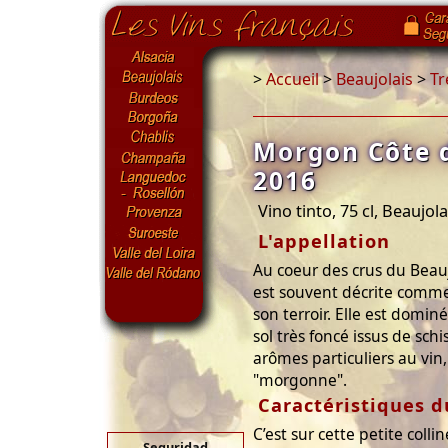
>
Accueil
>
Beaujolais
>
Tr
Morgon Côte d
2016
Vino tinto, 75 cl, Beaujola
L'appellation
Au coeur des crus du Beauj
est souvent décrite comme
son terroir. Elle est domin
sol très foncé issus de sc
arômes particuliers au vin, 
"morgonne".
Caractéristiques d
C’est sur cette petite coll
Seguridad