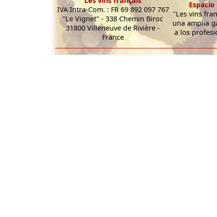
Les vins français
Espacio 
IVA Intra-Com. : FR 69 892 097 767
"Les vins fra
"Le Vignet" - 338 Chemin Biroc
una amplia g
31800 Villeneuve de Rivière -
a los profesi
France