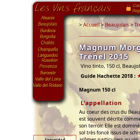
>
Accueil
>
Beaujolais
>
Tr
Magnum Morg
Trénel 2015
Vino tinto, 150 cl, Beaujo
Guide Hachette 2018 :
Magnum 150 cl
L'appellation
Au coeur des crus du Beauj
est souvent décrite comme
son terroir. Elle est domin
sol très foncé issus de sc
arômes particuliers au vin, 
Seguridad