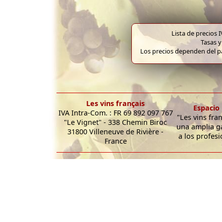
Lista de precios 
Tasas y
Los precios dependen del pa
Les vins français
Espacio 
IVA Intra-Com. : FR 69 892 097 767
"Les vins fra
"Le Vignet" - 338 Chemin Biroc
una amplia g
31800 Villeneuve de Rivière -
a los profesi
France