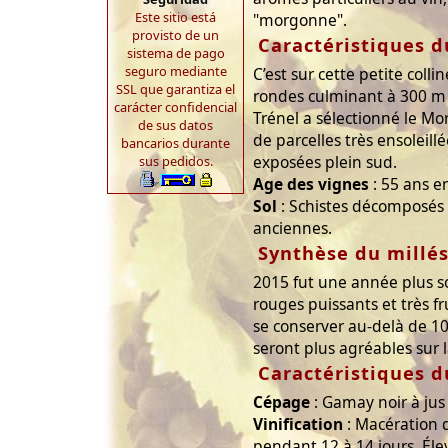
Este sitio está
"morgonne".
provisto de un
Caractéristiques d
sistema de pago
seguro mediante
C’est sur cette petite coll
SSL que garantiza el
rondes culminant à 300 m 
carácter confidencial
Trénel a sélectionné le Mo
de sus datos
de parcelles très ensoleill
bancarios durante
exposées plein sud.
sus pedidos.
Age des vignes
: 55 ans 
Sol
: Schistes décomposés 
anciennes.
Synthèse du millé
2015 fut une année plus so
rouges puissants et très f
se conserver au-delà de 10 
seront plus agréables sur 
Caractéristiques d
Cépage
: Gamay noir à jus
Vinification
: Macération d
pendant 12 à 14 jours. Él