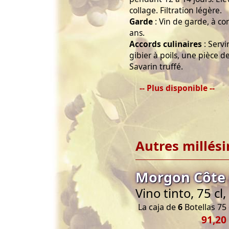
collage. Filtration légère.
Garde
: Vin de garde, à c
ans.
Accords culinaires
: Servi
gibier à poils, une pièce d
Savarin truffé.
-- Plus disponible --
Autres millés
Morgon Côte 
Vino tinto, 75 c
La caja de
6
Botellas 75 
91,20