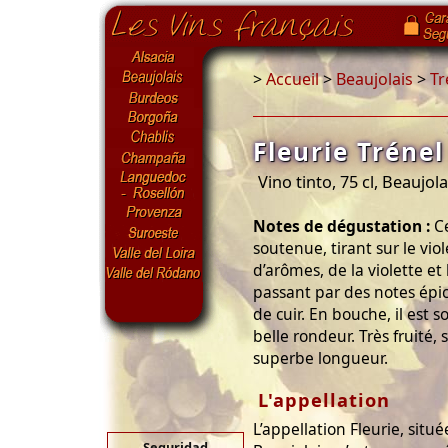
>
Accueil
>
Beaujolais
>
Tr
Fleurie Trénel
Vino tinto, 75 cl, Beaujola
Notes de dégustation :
Ce
soutenue, tirant sur le vi
d’arômes, de la violette et 
passant par des notes épic
de cuir. En bouche, il est s
belle rondeur. Très fruité,
superbe longueur.
L'appellation
L’appellation Fleurie, situ
Seguridad