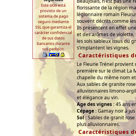
Beaujolais, n’est pas une r
Este sitio está
florissante de la région m
provisto de un
légionnaire romain Fleurus
sistema de pago
souvent décrits comme les 
seguro mediante
SSL que garantiza el
Ils présentent en effet un
carácter confidencial
et des arômes de violette, 
de sus datos
les sols sableux issus du g
bancarios durante
s’implantent les vignes.
sus pedidos.
Caractéristiques d
Le Fleurie Trénel provient 
première sur le climat La 
chapelle du même nom et l
Aux sables de granite ros
alluvionnaires limono-argi
et élégance au vin.
Age des vignes
: 45 ans 
Cépage
: Gamay noir à jus
Sol
: Sables de granit rose
plus alluvionnaires.
Caractéristiques d