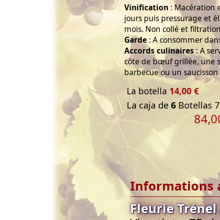
Vinification
: Macération 
jours puis pressurage et 
mois. Non collé et filtratio
Garde
: A consommer dans 
Accords culinaires
: A ser
côte de bœuf grillée, une
barbecue ou un saucisson 
La botella
14,00 €
La caja de
6
Botellas 7
84,0
Informations 
Fleurie Trénel