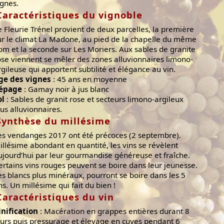
ignes.
Caractéristiques du vignoble
e Fleurie Trénel provient de deux parcelles, la première
ur le climat La Madone, au pied de la chapelle du même
om et la seconde sur Les Moriers. Aux sables de granite
ose viennent se mêler des zones alluvionnaires limono-
rgileuse qui apportent subtilité et élégance au vin.
ge des vignes
: 45 ans en moyenne
épage
: Gamay noir à jus blanc
ol
: Sables de granit rose et secteurs limono-argileux
lus alluvionnaires.
Synthèse du millésime
es vendanges 2017 ont été précoces (2 septembre).
illésime abondant en quantité, les vins se révèlent
ujourd’hui par leur gourmandise généreuse et fraîche.
ertains vins rouges peuvent se boire dans leur jeunesse.
es blancs plus minéraux, pourront se boire dans les 5
ns. Un millésime qui fait du bien !
Caractéristiques du vin
inification
: Macération en grappes entières durant 8
ours puis pressurage et élevage en cuves pendant 6