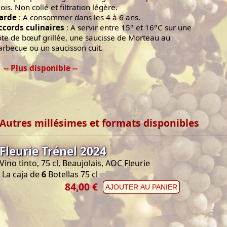
ois. Non collé et filtration légère.
arde
: A consommer dans les 4 à 6 ans.
ccords culinaires
: A servir entre 15° et 16°C sur une
ôte de bœuf grillée, une saucisse de Morteau au
arbecue ou un saucisson cuit.
-- Plus disponible --
Autres millésimes et formats disponibles
Fleurie Trénel 2024
Vino tinto, 75 cl, Beaujolais, AOC Fleurie
La caja de
6
Botellas 75 cl
84,00 €
AJOUTER AU PANIER