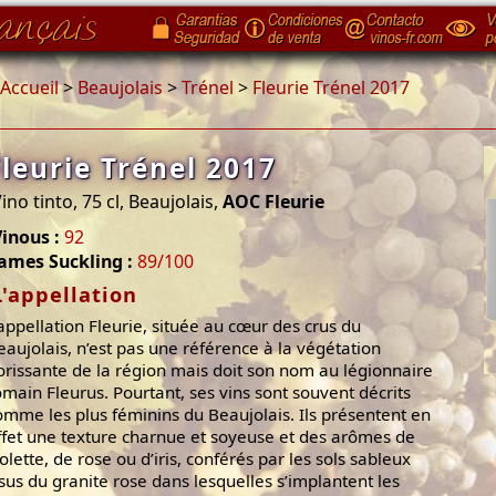
Accueil
>
Beaujolais
>
Trénel
>
Fleurie Trénel 2017
Fleurie Trénel 2017
ino tinto, 75 cl, Beaujolais,
AOC Fleurie
inous :
92
ames Suckling :
89/100
L'appellation
’appellation Fleurie, située au cœur des crus du
eaujolais, n’est pas une référence à la végétation
lorissante de la région mais doit son nom au légionnaire
omain Fleurus. Pourtant, ses vins sont souvent décrits
omme les plus féminins du Beaujolais. Ils présentent en
ffet une texture charnue et soyeuse et des arômes de
iolette, de rose ou d’iris, conférés par les sols sableux
ssus du granite rose dans lesquelles s’implantent les