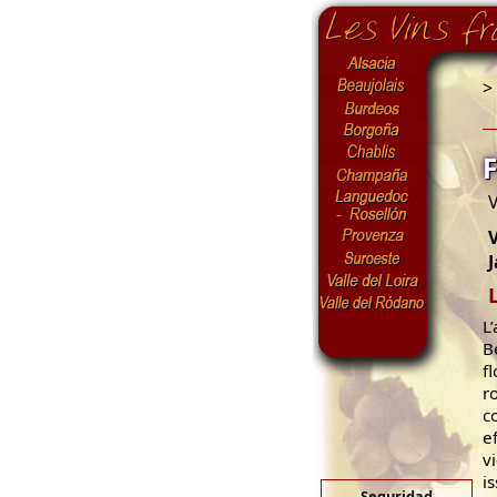
>
V
V
J
L
B
f
r
c
e
v
i
Seguridad