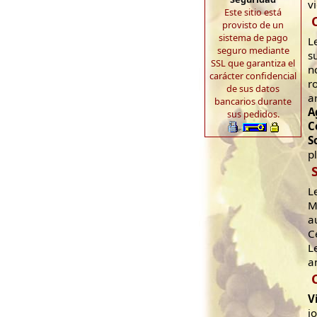
v
Este sitio está
provisto de un
sistema de pago
L
seguro mediante
s
SSL que garantiza el
n
carácter confidencial
r
de sus datos
a
bancarios durante
A
sus pedidos.
C
S
p
L
M
a
C
L
a
V
j