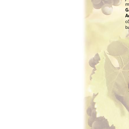
m
G
A
c
b