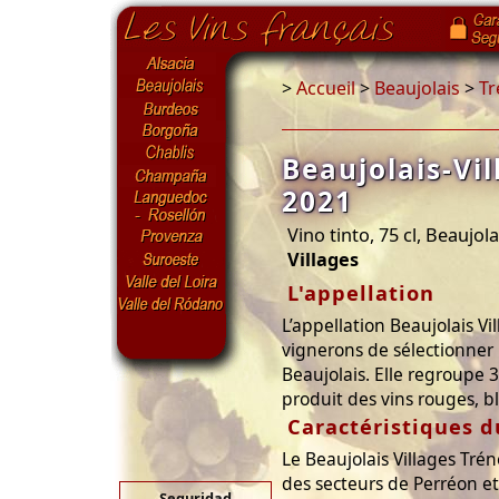
>
Accueil
>
Beaujolais
>
Tr
Beaujolais-Vil
2021
Vino tinto, 75 cl, Beaujola
Villages
L'appellation
L’appellation Beaujolais Vi
vignerons de sélectionner 
Beaujolais. Elle regroupe
produit des vins rouges, bl
Caractéristiques d
Le Beaujolais Villages Tré
des secteurs de Perréon e
Seguridad