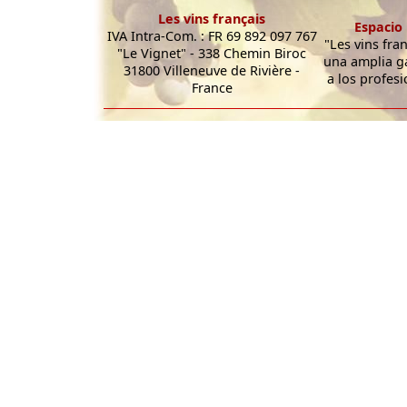
Les vins français
Espacio 
IVA Intra-Com. : FR 69 892 097 767
"Les vins fra
"Le Vignet" - 338 Chemin Biroc
una amplia g
31800 Villeneuve de Rivière -
a los profesi
France