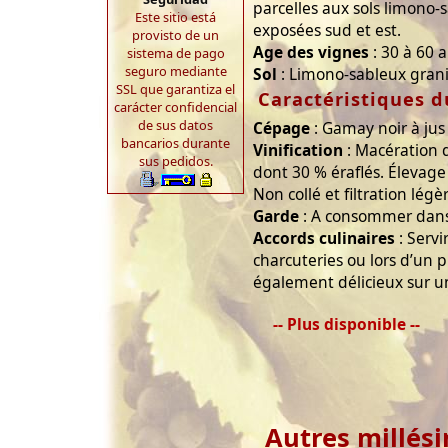
parcelles aux sols limono-
Este sitio está
exposées sud et est.
provisto de un
Age des vignes
: 30 à 60 a
sistema de pago
seguro mediante
Sol
: Limono-sableux gran
SSL que garantiza el
Caractéristiques d
carácter confidencial
de sus datos
Cépage
: Gamay noir à jus
bancarios durante
Vinification
: Macération de
sus pedidos.
dont 30 % éraflés. Élevage
Non collé et filtration lég
Garde
: A consommer dans 
Accords culinaires
: Servi
charcuteries ou lors d’un p
également délicieux sur 
-- Plus disponible --
Autres millés