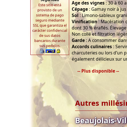
Age des vignes
: 30 à 60 a
Este sitio está
Cépage
: Gamay noir à jus
provisto de un
Sol
: Limono-sableux gran
sistema de pago
seguro mediante
Vinification
: Macération de
SSL que garantiza el
dont 30 % éraflés. Élevage
carácter confidencial
Non collé et filtration lég
de sus datos
Garde
: A consommer dans 
bancarios durante
sus pedidos.
Accords culinaires
: Servi
charcuteries ou lors d’un p
également délicieux sur 
-- Plus disponible --
Autres millés
Beaujolais-Vi