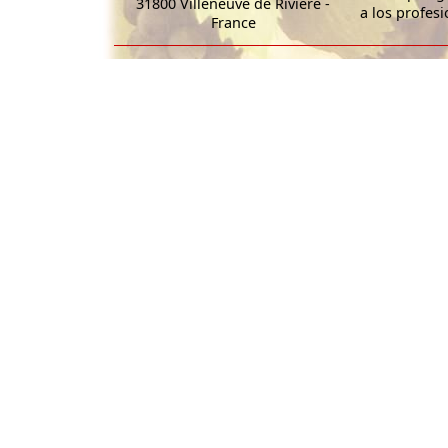
31800 Villeneuve de Rivière -
a los profesi
France