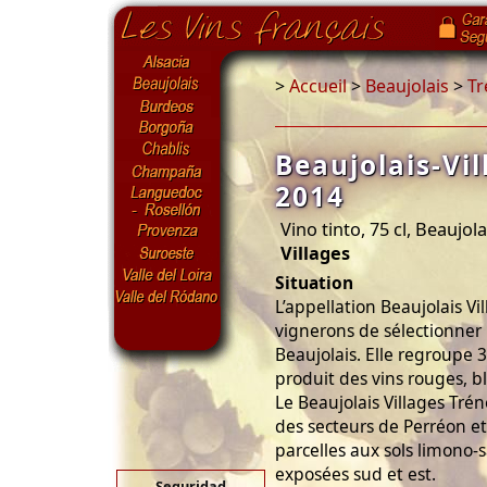
>
Accueil
>
Beaujolais
>
Tr
Beaujolais-Vil
2014
Vino tinto, 75 cl, Beaujola
Villages
Situation
L’appellation Beaujolais Vi
vignerons de sélectionner 
Beaujolais. Elle regroupe
produit des vins rouges, bl
Le Beaujolais Villages Tré
des secteurs de Perréon e
parcelles aux sols limono-
exposées sud et est.
Seguridad