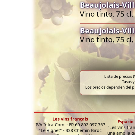
Beaujolais-Vil
Vino tinto, 75 cl
Beaujolais-Vil
Vino tinto, 75 cl
Lista de precios 
Tasas y
Los precios dependen del pa
Les vins français
Espacio 
IVA Intra-Com. : FR 69 892 097 767
"Les vins fra
"Le Vignet" - 338 Chemin Biroc
una amplia g