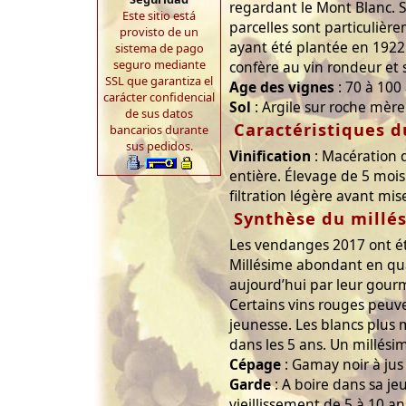
regardant le Mont Blanc. S
Este sitio está
parcelles sont particulièr
provisto de un
ayant été plantée en 1922. 
sistema de pago
seguro mediante
confère au vin rondeur et 
SSL que garantiza el
Age des vignes
: 70 à 100 
carácter confidencial
Sol
: Argile sur roche mère 
de sus datos
Caractéristiques d
bancarios durante
sus pedidos.
Vinification
: Macération 
entière. Élevage de 5 mois
filtration légère avant mis
Synthèse du millé
Les vendanges 2017 ont ét
Millésime abondant en quan
aujourd’hui par leur gour
Certains vins rouges peuve
jeunesse. Les blancs plus 
dans les 5 ans. Un millésim
Cépage
: Gamay noir à jus
Garde
: A boire dans sa jeu
vieillissement de 5 à 10 an