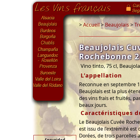
>
Accueil
>
Beaujolais
>
Tr
Beaujolais Cu
Rochebonne 2
Vino tinto, 75 cl, Beaujola
L'appellation
Reconnue en septembre 193
Beaujolais est la plus éten
des vins frais et fruités, pa
beaux jours.
Caractéristiques d
Le Beaujolais Cuvée Roche
est issu de l’extrémité est 
Dorées, de trois parcelles 
Seguridad