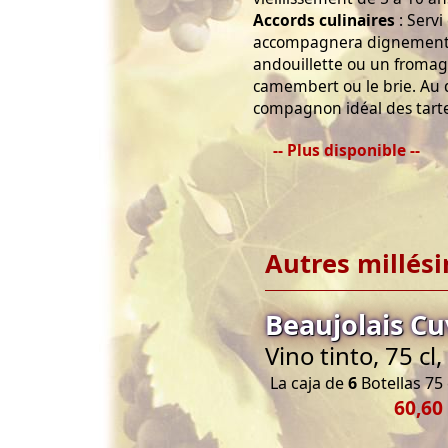
Accords culinaires
: Servi
accompagnera dignement 
andouillette ou un fromage
camembert ou le brie. Au de
compagnon idéal des tarte
-- Plus disponible --
Autres millés
Beaujolais C
Vino tinto, 75 cl
La caja de
6
Botellas 75 
60,60