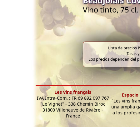
Beaujolais Cu
Vino tinto, 75 cl
Lista de precios 
Tasas y
Los precios dependen del pa
Les vins français
Espacio 
IVA Intra-Com. : FR 69 892 097 767
"Les vins fra
"Le Vignet" - 338 Chemin Biroc
una amplia g
31800 Villeneuve de Rivière -
a los profesi
France