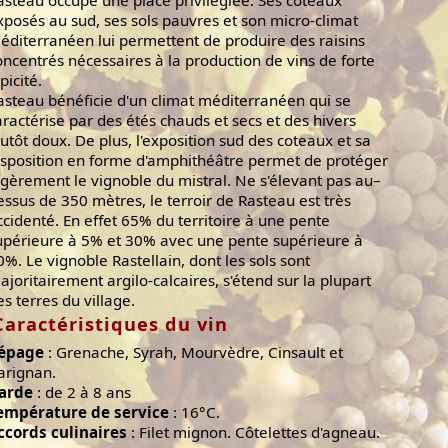
asteau occupe une place privilégiée. Ses coteaux
xposés au sud, ses sols pauvres et son micro-climat
éditerranéen lui permettent de produire des raisins
oncentrés nécessaires à la production de vins de forte
picité.
asteau bénéficie d'un climat méditerranéen qui se
aractérise par des étés chauds et secs et des hivers
lutôt doux. De plus, l'exposition sud des coteaux et sa
isposition en forme d'amphithéâtre permet de protéger
égèrement le vignoble du mistral. Ne s'élevant pas au–
essus de 350 mètres, le terroir de Rasteau est très
ccidenté. En effet 65% du territoire à une pente
upérieure à 5% et 30% avec une pente supérieure à
0%. Le vignoble Rastellain, dont les sols sont
ajoritairement argilo-calcaires, s'étend sur la plupart
es terres du village.
Caractéristiques du vin
épage
: Grenache, Syrah, Mourvèdre, Cinsault et
arignan.
arde
: de 2 à 8 ans
empérature de service
: 16°C.
ccords culinaires
: Filet mignon. Côtelettes d'agneau.