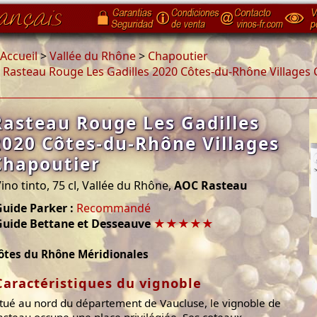
Accueil
>
Vallée du Rhône
>
Chapoutier
>
Rasteau Rouge Les Gadilles 2020 Côtes-du-Rhône Villages
Rasteau Rouge Les Gadilles
2020 Côtes-du-Rhône Villages
Chapoutier
ino tinto, 75 cl, Vallée du Rhône,
AOC Rasteau
uide Parker :
Recommandé
Guide Bettane et Desseauve
★★★★★
ôtes du Rhône Méridionales
Caractéristiques du vignoble
itué au nord du département de Vaucluse, le vignoble de