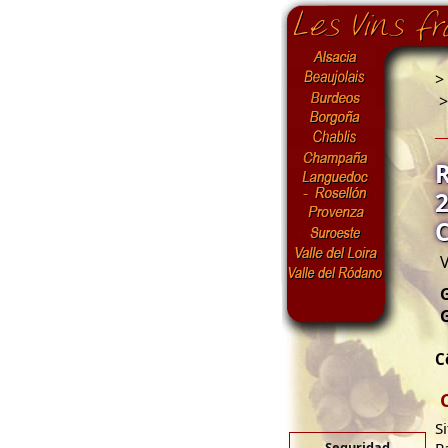
>
V
G
C
S
Seguridad