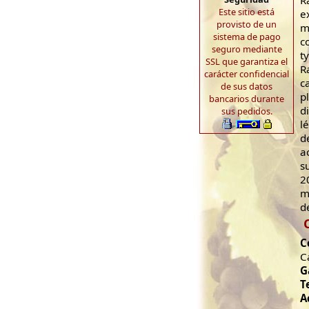
R
Este sitio está
e
provisto de un
m
sistema de pago
c
seguro mediante
ty
SSL que garantiza el
R
carácter confidencial
c
de sus datos
p
bancarios durante
d
sus pedidos.
l
d
a
s
2
m
d
C
C
G
T
A