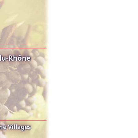
-du-Rhône
ne Villages