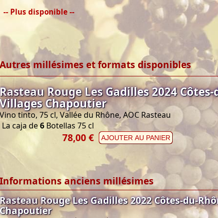
-- Plus disponible --
Autres millésimes et formats disponibles
Rasteau Rouge Les Gadilles 2024 Côtes
Villages Chapoutier
Vino tinto, 75 cl, Vallée du Rhône, AOC Rasteau
La caja de
6
Botellas 75 cl
78,00 €
AJOUTER AU PANIER
Informations anciens millésimes
Rasteau Rouge Les Gadilles 2022 Côtes-du-Rhô
Chapoutier