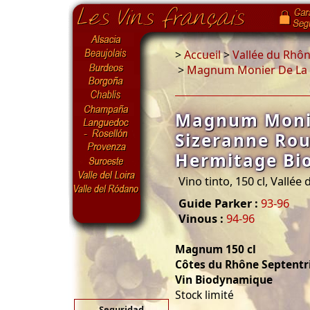
>
Accueil
>
Vallée du Rhô
>
Magnum Monier De La S
Magnum Moni
Sizeranne Ro
Hermitage Bi
Vino tinto, 150 cl, Vallée
Guide Parker :
93-96
Vinous :
94-96
Magnum 150 cl
Côtes du Rhône Septentr
Vin Biodynamique
Stock limité
Seguridad