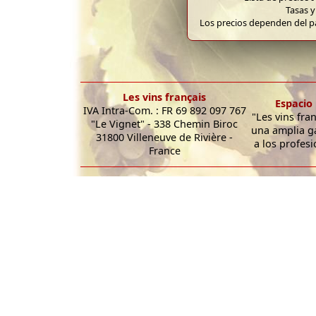
Tasas y
Los precios dependen del pa
Les vins français
Espacio 
IVA Intra-Com. : FR 69 892 097 767
"Les vins fra
"Le Vignet" - 338 Chemin Biroc
una amplia g
31800 Villeneuve de Rivière -
a los profesi
France