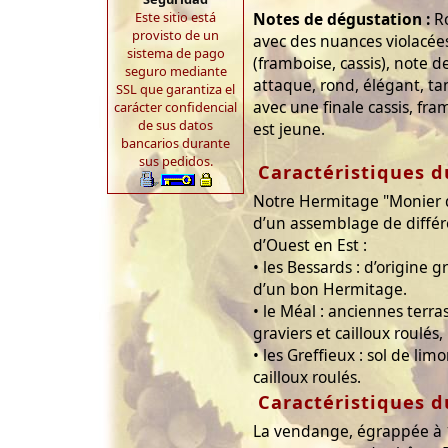
Este sitio está
Notes de dégustation :
Ro
provisto de un
avec des nuances violacées
sistema de pago
(framboise, cassis), note 
seguro mediante
attaque, rond, élégant, ta
SSL que garantiza el
avec une finale cassis, fram
carácter confidencial
de sus datos
est jeune.
bancarios durante
sus pedidos.
Caractéristiques d
Notre Hermitage "Monier d
d’un assemblage de différe
d’Ouest en Est :
• les Bessards : d’origine g
d’un bon Hermitage.
• le Méal : anciennes terras
graviers et cailloux roulés,
• les Greffieux : sol de li
cailloux roulés.
Caractéristiques d
La vendange, égrappée à 1