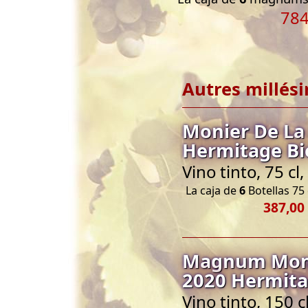
784
Autres millés
Monier De La
Hermitage Bi
Vino tinto, 75 c
La caja de
6
Botellas 75 
387,00
Magnum Moni
2020 Hermita
Vino tinto, 150 