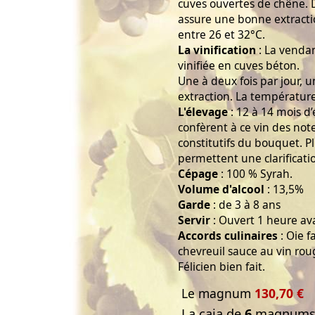
cuves ouvertes de chêne. D
assure une bonne extracti
entre 26 et 32°C.
La vinification
: La venda
vinifiée en cuves béton.
Une à deux fois par jour,
extraction. La température
L'élevage
: 12 à 14 mois d
confèrent à ce vin des not
constitutifs du bouquet. P
permettent une clarificatio
Cépage
: 100 % Syrah.
Volume d'alcool
: 13,5%
Garde
: de 3 à 8 ans
Servir
: Ouvert 1 heure av
Accords culinaires
: Oie f
chevreuil sauce au vin rou
Félicien bien fait.
Le magnum
130,70 €
La caja de
6
magnums 