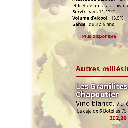
et filet de bœuf au poivre 
Servir
: Vers 11-12°C.
Volume d'alcool
: 13,5%
Garde
: de 3 à 5 ans
-- Plus disponible --
Autres millés
Les Granilite
Chapoutier
Vino blanco, 75 
La caja de
6
Botellas 75 
202,20