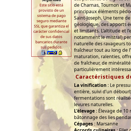
de Charnas, Tournon et Ma
Este sitio está
provisto de un
principaux éléments pédo
sistema de pago
Saint-Joseph. Une terre de 
seguro mediante
géologique, des apports éol
SSL que garantiza el
et limitants. L’altitude et l
carácter confidencial
de sus datos
notamment le mistral) pe
bancarios durante
naturelle des ravageurs to
sus pedidos.
fraîcheur tout au long de l
maturation, ralenties, offr
de fraîcheur, de minéralité
particulièrement intéressa
Caractéristiques d
La vinification
: Le pressu
entière, suivi d’un débour
fermentations sont réalisée
levures naturelles.
L'élevage
: Élevage de 10 
bâtonnage des lies pendan
Cépages
: Marsanne
Accords culinaires
: Filet