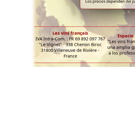
Los precios dependen del pa
Les vins français
Espacio 
IVA Intra-Com. : FR 69 892 097 767
"Les vins fra
"Le Vignet" - 338 Chemin Biroc
una amplia g
31800 Villeneuve de Rivière -
a los profesi
France