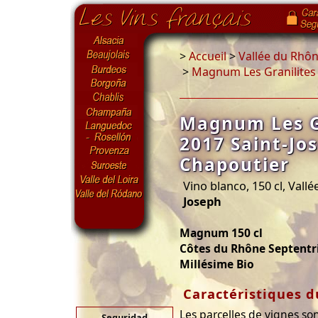
>
Accueil
>
Vallée du Rhô
>
Magnum Les Granilites 
Magnum Les G
2017 Saint-Jo
Chapoutier
Vino blanco, 150 cl, Vall
Joseph
Magnum 150 cl
Côtes du Rhône Septentr
Millésime Bio
Caractéristiques d
Les parcelles de vignes so
Seguridad