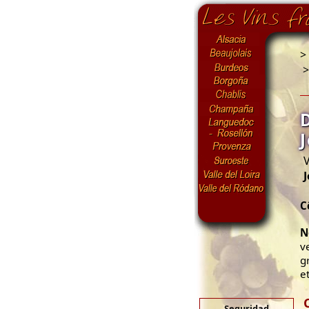
>
V
C
N
v
g
e
Seguridad