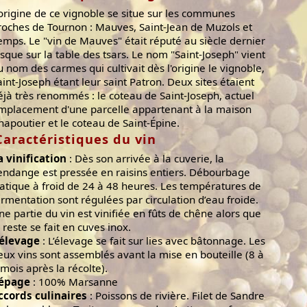
'origine de ce vignoble se situe sur les communes
roches de Tournon : Mauves, Saint-Jean de Muzols et
emps. Le "vin de Mauves" était réputé au siècle dernier
usque sur la table des tsars. Le nom "Saint-Joseph" vient
u nom des carmes qui cultivait dès l'origine le vignoble,
aint-Joseph étant leur saint Patron. Deux sites étaient
éjà très renommés : le coteau de Saint-Joseph, actuel
mplacement d'une parcelle appartenant à la maison
hapoutier et le coteau de Saint-Épine.
Caractéristiques du vin
a vinification
: Dès son arrivée à la cuverie, la
endange est pressée en raisins entiers. Débourbage
tatique à froid de 24 à 48 heures. Les températures de
ermentation sont régulées par circulation d’eau froide.
ne partie du vin est vinifiée en fûts de chêne alors que
e reste se fait en cuves inox.
'élevage
: L’élevage se fait sur lies avec bâtonnage. Les
eux vins sont assemblés avant la mise en bouteille (8 à
 mois après la récolte).
épage
: 100% Marsanne
ccords culinaires
: Poissons de rivière. Filet de Sandre