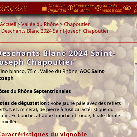
Accueil
>
Vallée du Rhône
>
Chapoutier
>
Deschants Blanc 2024 Saint-Joseph Chapoutier
Deschants Blanc 2024 Saint-
Joseph Chapoutier
ino blanco, 75 cl, Vallée du Rhône,
AOC Saint-
Joseph
ôtes du Rhône Septentrionales
otes de dégustation :
Robe Jaune pâle avec des reflets
erts. Nez, minéral, de pierre à fusil caractéristique du
ranit. En bouche, attaque franche et ronde, finale florale
t miellée.
Caractéristiques du vignoble