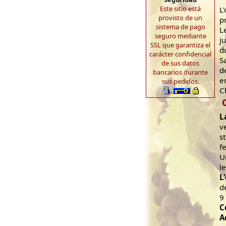
Este sitio está
L
provisto de un
p
sistema de pago
L
seguro mediante
j
SSL que garantiza el
d
carácter confidencial
S
de sus datos
d
bancarios durante
e
sus pedidos.
C
L
v
s
f
U
l
L
d
9
C
A