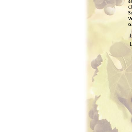
a
C
S
V
G