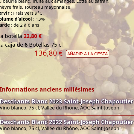
u beurre blanc. Truite aux amandes. Lotte au safran.
hèvre frais. Tourteau mayonnaise.
ervir
: Frais vers 9°C.
olume d'alcool
: 13%
arde
: de 2 à 6 ans
La botella
22,80 €
La caja de
6
Botellas 75 cl
136,80
€
AÑADIR A LA CESTA
Informations anciens millésimes
Deschants Blanc 2023 Saint-Joseph Chapoutier
Vino blanco, 75 cl, Vallée du Rhône, AOC Saint-Joseph
Deschants Blanc 2022 Saint-Joseph Chapoutier
Vino blanco, 75 cl, Vallée du Rhône, AOC Saint-Joseph