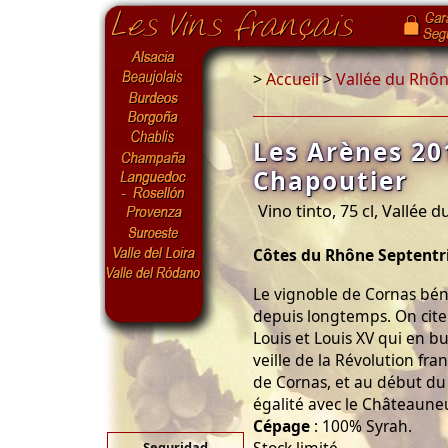
>
Accueil
>
Vallée du Rhô
Les Arènes 20
Chapoutier
Vino tinto, 75 cl, Vallée 
Côtes du Rhône Septentr
Le vignoble de Cornas béné
depuis longtemps. On cit
Louis et Louis XV qui en b
veille de la Révolution fran
de Cornas, et au début du XI
égalité avec le Châteaune
Cépage
: 100% Syrah.
Seguridad