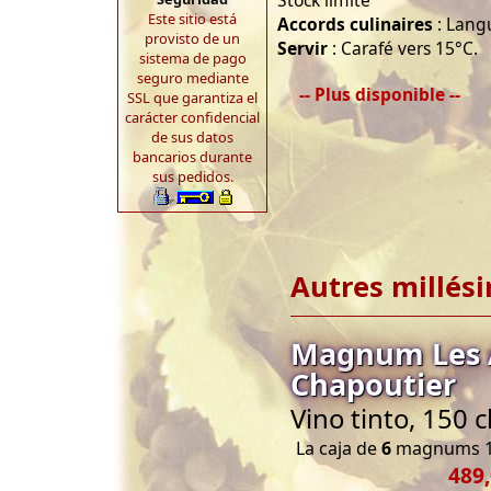
Stock limité
Este sitio está
Accords culinaires
: Lang
provisto de un
Servir
: Carafé vers 15°C.
sistema de pago
seguro mediante
-- Plus disponible --
SSL que garantiza el
carácter confidencial
de sus datos
bancarios durante
sus pedidos.
Autres millés
Magnum Les 
Chapoutier
Vino tinto, 150 
La caja de
6
magnums 1
489,