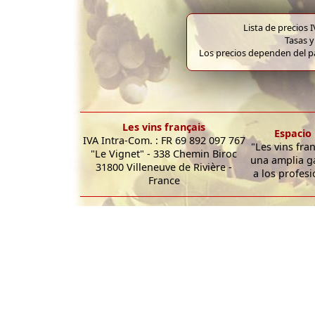
Lista de precios 
Tasas y
Los precios dependen del pa
Les vins français
Espacio 
IVA Intra-Com. : FR 69 892 097 767
"Les vins fra
"Le Vignet" - 338 Chemin Biroc
una amplia g
31800 Villeneuve de Rivière -
a los profesi
France