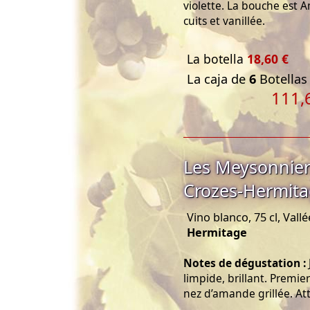
violette. La bouche est A
cuits et vanillée.
La botella
18,60 €
La caja de
6
Botellas 
111,
Les Meysonnier
Crozes-Hermita
Vino blanco, 75 cl, Val
Hermitage
Notes de dégustation :
limpide, brillant. Premie
nez d’amande grillée. At