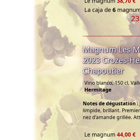
Le magnum
38,70 €
La caja de
6
magnums
23
Magnum Les Me
2023 Crozes-He
Chapoutier
Vino blanco, 150 cl, Va
Hermitage
Notes de dégustation :
limpide, brillant. Premie
nez d’amande grillée. At
Le magnum
44,00 €