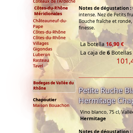
Coteaux de l'Ardèche
Notes de dégustation :
Côtes-du-Rhône
Méridionales
intense. Nez de Petits fru
Bouche fraîche et ronde, 
Châteauneuf-du-
Pape
finesse.
Côtes-du-Rhône
Côtes-du-Rhône
La botella
16,90 €
Villages
Gigondas
La caja de
6
Botellas 
Luberon
101,
Rasteau
Tavel
Bodegas de Vallée du
Petite Ruche Bl
Rhône
Hermitage Cha
Chapoutier
Maison Bouachon
Vino blanco, 75 cl, Val
Hermitage
Notes de dégustation :