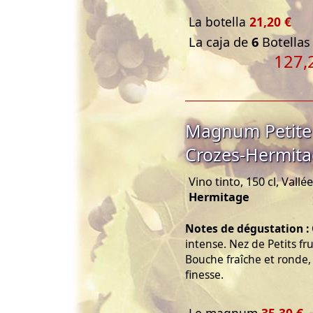
La botella
21,20 €
La caja de
6
Botellas 
127,
Magnum Petite
Crozes-Hermita
Vino tinto, 150 cl, Vall
Hermitage
Notes de dégustation :
intense. Nez de Petits fru
Bouche fraîche et ronde, 
finesse.
Le magnum
35,30 €