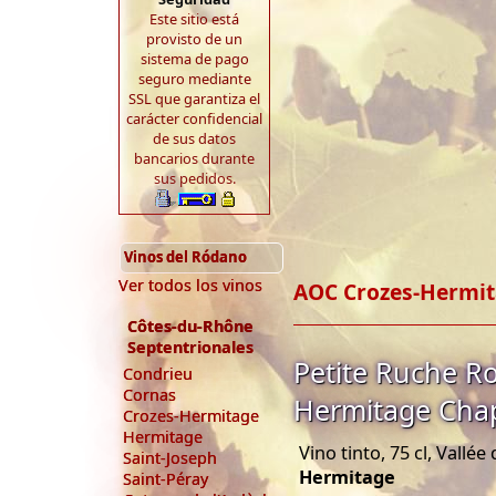
Este sitio está
provisto de un
sistema de pago
seguro mediante
SSL que garantiza el
carácter confidencial
de sus datos
bancarios durante
sus pedidos.
Vinos del Ródano
Ver todos los vinos
AOC Crozes-Hermi
Côtes-du-Rhône
Septentrionales
Petite Ruche R
Condrieu
Cornas
Hermitage Cha
Crozes-Hermitage
Hermitage
Vino tinto, 75 cl, Vallé
Saint-Joseph
Hermitage
Saint-Péray