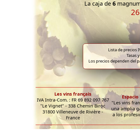
La caja de
6
magnums
26
Lista de precios 
Tasas y
Los precios dependen del pa
Les vins français
Espacio 
IVA Intra-Com. : FR 69 892 097 767
"Les vins fra
"Le Vignet" - 338 Chemin Biroc
una amplia g
31800 Villeneuve de Rivière -
a los profesi
France