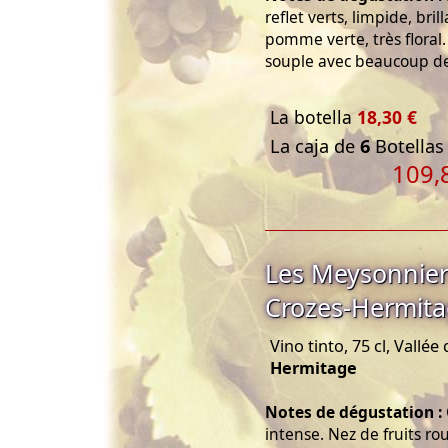
reflet verts, limpide, bri
pomme verte, très floral.
souple avec beaucoup de 
La botella
18,30 €
La caja de
6
Botellas 
109,
Les Meysonnie
Crozes-Hermita
Vino tinto, 75 cl, Vallé
Hermitage
Notes de dégustation :
intense. Nez de fruits ro