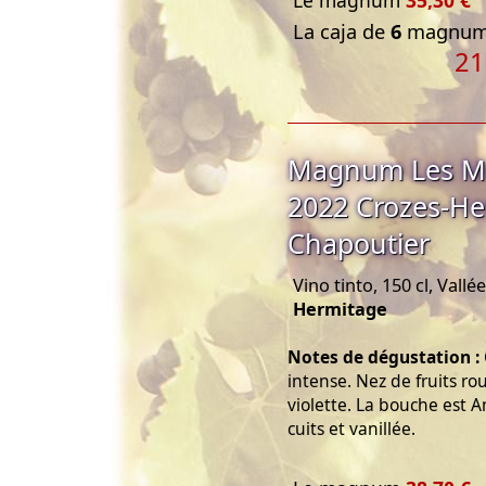
La caja de
6
magnums
21
Magnum Les Me
2022 Crozes-He
Chapoutier
Vino tinto, 150 cl, Vall
Hermitage
Notes de dégustation :
intense. Nez de fruits ro
violette. La bouche est A
cuits et vanillée.