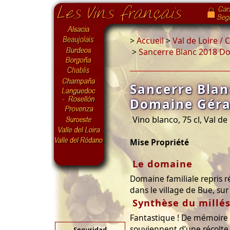
>
Accueil
>
Val de Loire /
>
Sancerre Blanc 2018 Do
Sancerre Blan
Domaine Géra
Vino blanco, 75 cl, Val de
Mise Propriété
Le domaine
Domaine familiale repris 
dans le village de Bue, sur 
Synthèse du millé
Fantastique ! De mémoire 
souviennent d’une récolte 
Seguridad