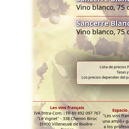
Vino blanco, 75 
Sancerre Blan
Vino blanco, 75 
Lista de precios 
Tasas y
Los precios dependen del pa
Les vins français
Espacio 
IVA Intra-Com. : FR 69 892 097 767
"Les vins fra
"Le Vignet" - 338 Chemin Biroc
una amplia g
31800 Villeneuve de Rivière -
a los profesi