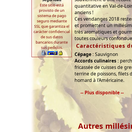
Este sitio está
quantitative en Val-de-Loi
provisto de un
anciens !
sistema de pago
Ces vendanges 2018 rester
seguro mediante
et promettent un millésime
SSL que garantiza el
très aromatiques et gour
carácter confidencial
de sus datos
toutes couleurs confondue
bancarios durante
Caractéristiques d
sus pedidos.
Cépage
: Sauvignon
Accords culinaires
: perc
fricassée de cuisses de gren
terrine de poissons, filets
homard à l'Américaine.
-- Plus disponible --
Autres millés