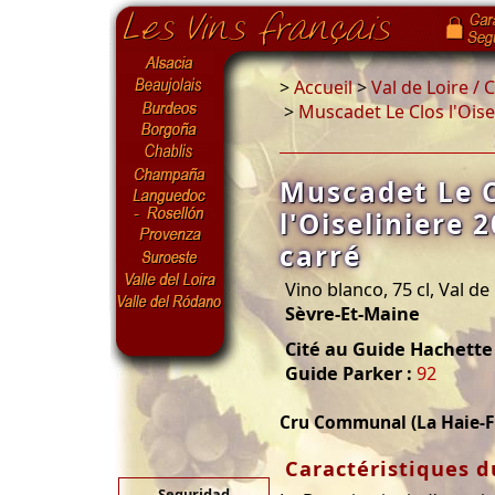
>
Accueil
>
Val de Loire /
>
Muscadet Le Clos l'Oise
Muscadet Le C
l'Oiseliniere 
carré
Vino blanco, 75 cl, Val de
Sèvre-Et-Maine
Cité au Guide Hachette
Guide Parker :
92
Cru Communal (La Haie-F
Caractéristiques d
Seguridad