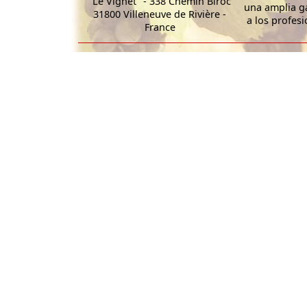
"Le Vignet" - 338 Chemin Biroc
una amplia g
31800 Villeneuve de Rivière -
a los profesi
France