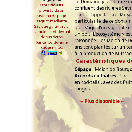
Le Domaine jouit d'une sit
Este sitio está
confluent des rivières Sèv
provisto de un
nom à l'appellation : Musc
sistema de pago
particularité de ce domaine
seguro mediante
SSL que garantiza el
qu'il s'agit d'un vignoble c
carácter confidencial
un bois. L'écosystème y es
de sus datos
raisonnée. Les Melon de 
bancarios durante
ans sont plantés sur un te
sus pedidos.
à la production de Muscad
Caractéristiques d
Cépage
: Melon de Bourgo
Accords culinaires
: Il est
en cocktails), avec des frui
rouges.
-- Plus disponible --