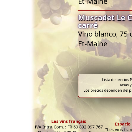
Et-Maine
Muscadet Le Cl
carré
Vino blanco, 75 
Et-Maine
Lista de precios 
Tasas y
Los precios dependen del pa
Les vins français
Espacio 
IVA Intra-Com. : FR 69 892 097 767
"Les vins fra