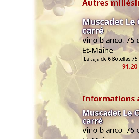
Autres millés
Muscadet Le C
carré
Vino blanco, 75 
Et-Maine
La caja de
6
Botellas 75 
91,20
Informations 
Muscadet Le Cl
carré
Vino blanco, 75 