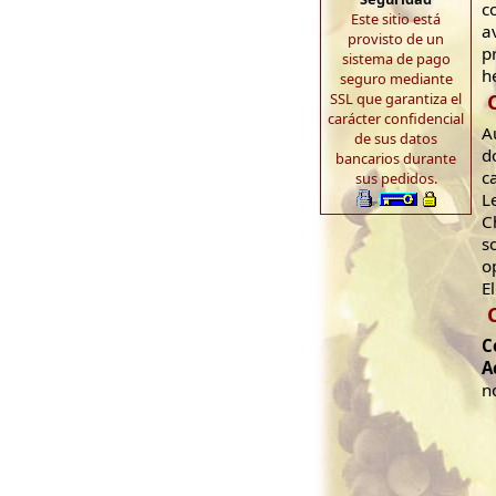
c
Este sitio está
a
provisto de un
p
sistema de pago
h
seguro mediante
SSL que garantiza el
carácter confidencial
A
de sus datos
d
bancarios durante
c
sus pedidos.
L
C
s
o
E
C
A
n