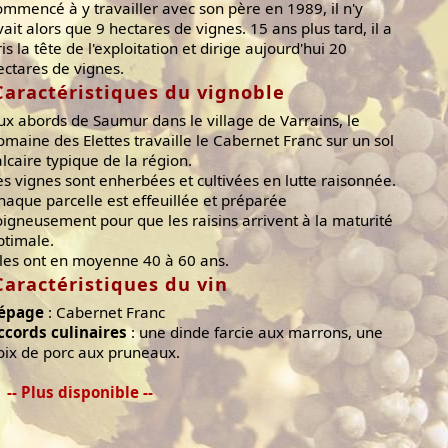
ommencé à y travailler avec son père en 1989, il n'y
vait alors que 9 hectares de vignes. 15 ans plus tard, il a
ris la tête de l'exploitation et dirige aujourd'hui 20
ectares de vignes.
Caractéristiques du vignoble
ux abords de Saumur dans le village de Varrains, le
omaine des Elettes travaille le Cabernet Franc sur un sol
alcaire typique de la région.
es vignes sont enherbées et cultivées en lutte raisonnée.
haque parcelle est effeuillée et préparée
oigneusement pour que les raisins arrivent à la maturité
ptimale.
lles ont en moyenne 40 à 60 ans.
Caractéristiques du vin
épage
: Cabernet Franc
ccords culinaires
: une dinde farcie aux marrons, une
oix de porc aux pruneaux.
-- Plus disponible --