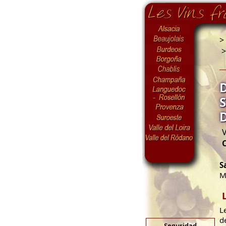
>
V
S
M
L
d
Seguridad