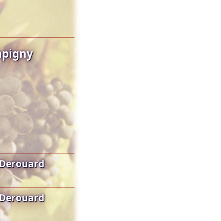
mpigny
 Derouard
 Derouard