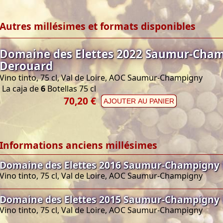
Autres millésimes et formats disponibles
Domaine des Elettes 2022 Saumur-Cha
Derouard
Vino tinto, 75 cl, Val de Loire, AOC Saumur-Champigny
La caja de
6
Botellas 75 cl
70,20 €
AJOUTER AU PANIER
Informations anciens millésimes
Domaine des Elettes 2016 Saumur-Champigny
Vino tinto, 75 cl, Val de Loire, AOC Saumur-Champigny
Domaine des Elettes 2015 Saumur-Champigny
Vino tinto, 75 cl, Val de Loire, AOC Saumur-Champigny