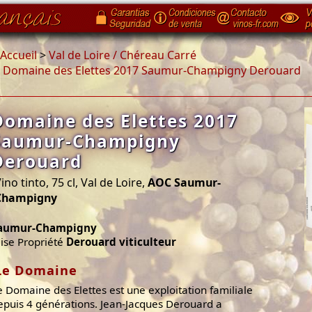
Accueil
>
Val de Loire / Chéreau Carré
>
Domaine des Elettes 2017 Saumur-Champigny Derouard
Domaine des Elettes 2017
Saumur-Champigny
Derouard
ino tinto, 75 cl, Val de Loire,
AOC Saumur-
Champigny
aumur-Champigny
ise Propriété
Derouard viticulteur
Le Domaine
e Domaine des Elettes est une exploitation familiale
epuis 4 générations. Jean-Jacques Derouard a