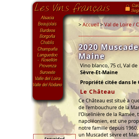
>
Accueil
>
Val de Loire /
2020 Muscadet
Maine
Vino blanco, 75 cl, Val de
Sèvre-Et-Maine
Propriété citée dans le
Le Château
Ce Château est situé a qu
de l'embouchure de la Mar
l'Oiselinière de la Ramée, t
napoléonien, est une propr
notre famille depuis 1960.
un Muscadet sèvre et Maine
Seguridad