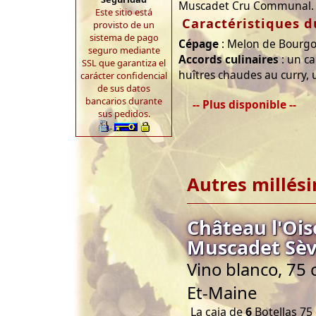
Muscadet Cru Communal.
Este sitio está
Caractéristiques d
provisto de un
sistema de pago
Cépage
: Melon de Bourgo
seguro mediante
Accords culinaires
: un ca
SSL que garantiza el
huîtres chaudes au curry,
carácter confidencial
de sus datos
bancarios durante
-- Plus disponible --
sus pedidos.
Autres millés
Château l'Ois
Muscadet Sèv
Vino blanco, 75 
Et-Maine
La caja de
6
Botellas 75 