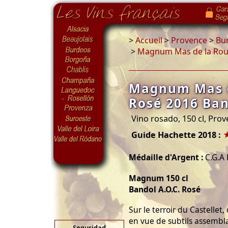
>
Accueil
>
Provence
>
Bu
>
Magnum Mas de la Rouv
Magnum Mas d
Rosé 2016 Ban
Vino rosado, 150 cl, Pro
Guide Hachette 2018 :
Médaille d'Argent :
C.G.A 
Magnum 150 cl
Bandol A.O.C. Rosé
Sur le terroir du Castellet
en vue de subtils assemb
Seguridad