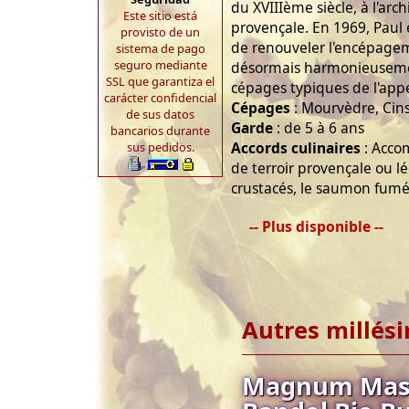
du XVIIIème siècle, à l'ar
Este sitio está
provençale. En 1969, Paul 
provisto de un
de renouveler l'encépage
sistema de pago
seguro mediante
désormais harmonieuseme
SSL que garantiza el
cépages typiques de l'appe
carácter confidencial
Cépages
: Mourvèdre, Cin
de sus datos
Garde
: de 5 à 6 ans
bancarios durante
Accords culinaires
: Accom
sus pedidos.
de terroir provençale ou l
crustacés, le saumon fumé,
-- Plus disponible --
Autres millés
Magnum Mas d