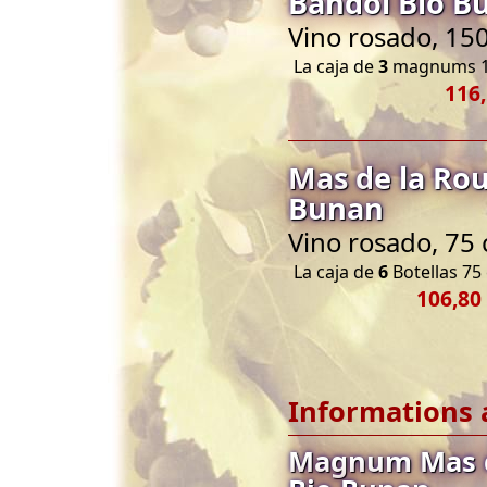
Bandol Bio B
Vino rosado, 150
La caja de
3
magnums 1
116,
Mas de la Rou
Bunan
Vino rosado, 75 
La caja de
6
Botellas 75 
106,80
Informations 
Magnum Mas d