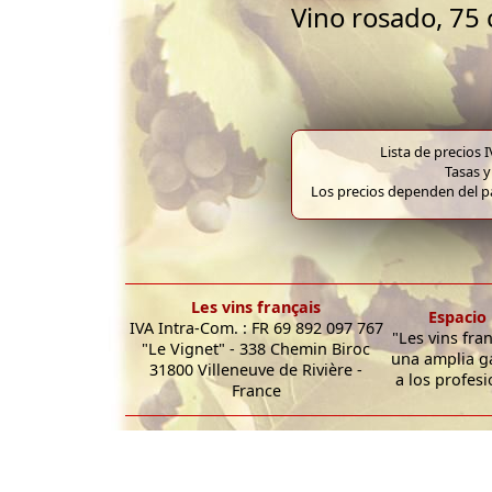
Vino rosado, 75 
Lista de precios 
Tasas y
Los precios dependen del pa
Les vins français
Espacio 
IVA Intra-Com. : FR 69 892 097 767
"Les vins fra
"Le Vignet" - 338 Chemin Biroc
una amplia g
31800 Villeneuve de Rivière -
a los profesi
France